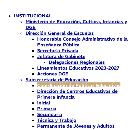
Ir
al
INSTITUCIONAL
contenido
Ministerio de Educación, Cultura, Infancias y
DGE
Dirección General de Escuelas
Honorable Consejo Administrativo de la
Enseñanza Pública
Secretaría Privada
Jefatura de Gabinete
Delegaciones Regionales
Lineamientos Educativos 2023-2027
Acciones DGE
Subsecretaría de Educación
Coordinación de Políticas Educativas
Dirección de Centros Educativos de
Primera Infancia
Inicial
Primaria
Secundaria
Técnica y Trabajo
Permanente de Jóvenes y Adultos