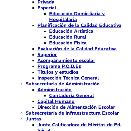
Privada
Especial
Educación Domiciliaria y
Hospitalaria
Planificación de la Calidad Educativa
Educación Artística
Educación Rural
Educación Física
Evaluación de la Calidad Educativa
Superior
Acompañamiento escolar
Programa P.O.D.Es
Títulos y estudios
Inspección Técnica General
Subsecretaría de Administración
Administración
Contaduría General
Capital Humano
Dirección de Alimentación Escolar
Subsecretaría de Infraestructura Escolar
Juntas
Junta Calificadora de Méritos de Ed.
Inicial