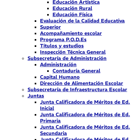
Educación Artística
Educación Rural
Educación Física
Evaluación de la Calidad Educativa
Superior
Acompañamiento escolar
Programa P.O.D.Es
Títulos y estudios
Inspección Técnica General
Subsecretaría de Administración
Administración
Contaduría General
Capital Humano
Dirección de Alimentación Escolar
Subsecretaría de Infraestructura Escolar
Juntas
Junta Calificadora de Méritos de Ed.
Inicial
Junta Calificadora de Méritos de Ed.
Primaria
Junta Calificadora de Méritos de Ed.
Secundaria
Junta Calificadora de Méritos de Ed.