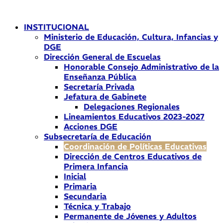
Ir
al
INSTITUCIONAL
contenido
Ministerio de Educación, Cultura, Infancias y
DGE
Dirección General de Escuelas
Honorable Consejo Administrativo de la
Enseñanza Pública
Secretaría Privada
Jefatura de Gabinete
Delegaciones Regionales
Lineamientos Educativos 2023-2027
Acciones DGE
Subsecretaría de Educación
Coordinación de Políticas Educativas
Dirección de Centros Educativos de
Primera Infancia
Inicial
Primaria
Secundaria
Técnica y Trabajo
Permanente de Jóvenes y Adultos