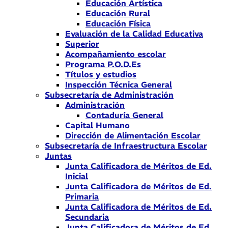
Educación Artística
Educación Rural
Educación Física
Evaluación de la Calidad Educativa
Superior
Acompañamiento escolar
Programa P.O.D.Es
Títulos y estudios
Inspección Técnica General
Subsecretaría de Administración
Administración
Contaduría General
Capital Humano
Dirección de Alimentación Escolar
Subsecretaría de Infraestructura Escolar
Juntas
Junta Calificadora de Méritos de Ed.
Inicial
Junta Calificadora de Méritos de Ed.
Primaria
Junta Calificadora de Méritos de Ed.
Secundaria
Junta Calificadora de Méritos de Ed.