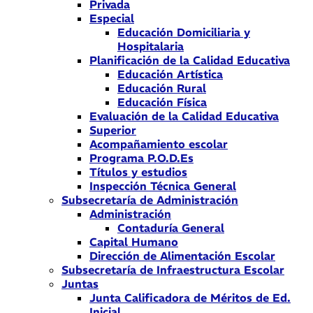
Privada
Especial
Educación Domiciliaria y
Hospitalaria
Planificación de la Calidad Educativa
Educación Artística
Educación Rural
Educación Física
Evaluación de la Calidad Educativa
Superior
Acompañamiento escolar
Programa P.O.D.Es
Títulos y estudios
Inspección Técnica General
Subsecretaría de Administración
Administración
Contaduría General
Capital Humano
Dirección de Alimentación Escolar
Subsecretaría de Infraestructura Escolar
Juntas
Junta Calificadora de Méritos de Ed.
Inicial