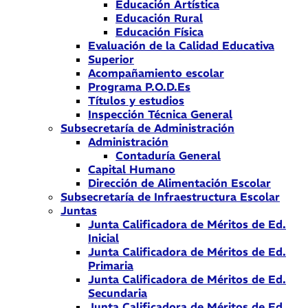
Educación Artística
Educación Rural
Educación Física
Evaluación de la Calidad Educativa
Superior
Acompañamiento escolar
Programa P.O.D.Es
Títulos y estudios
Inspección Técnica General
Subsecretaría de Administración
Administración
Contaduría General
Capital Humano
Dirección de Alimentación Escolar
Subsecretaría de Infraestructura Escolar
Juntas
Junta Calificadora de Méritos de Ed.
Inicial
Junta Calificadora de Méritos de Ed.
Primaria
Junta Calificadora de Méritos de Ed.
Secundaria
Junta Calificadora de Méritos de Ed.