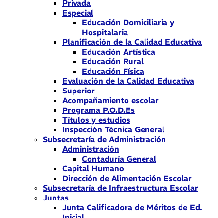
Privada
Especial
Educación Domiciliaria y
Hospitalaria
Planificación de la Calidad Educativa
Educación Artística
Educación Rural
Educación Física
Evaluación de la Calidad Educativa
Superior
Acompañamiento escolar
Programa P.O.D.Es
Títulos y estudios
Inspección Técnica General
Subsecretaría de Administración
Administración
Contaduría General
Capital Humano
Dirección de Alimentación Escolar
Subsecretaría de Infraestructura Escolar
Juntas
Junta Calificadora de Méritos de Ed.
Inicial