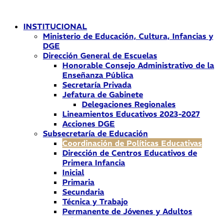
Ir
al
INSTITUCIONAL
contenido
Ministerio de Educación, Cultura, Infancias y
DGE
Dirección General de Escuelas
Honorable Consejo Administrativo de la
Enseñanza Pública
Secretaría Privada
Jefatura de Gabinete
Delegaciones Regionales
Lineamientos Educativos 2023-2027
Acciones DGE
Subsecretaría de Educación
Coordinación de Políticas Educativas
Dirección de Centros Educativos de
Primera Infancia
Inicial
Primaria
Secundaria
Técnica y Trabajo
Permanente de Jóvenes y Adultos