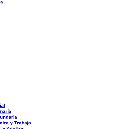
ia
ial
maria
cundaria
nica y Trabajo
s y Adultos