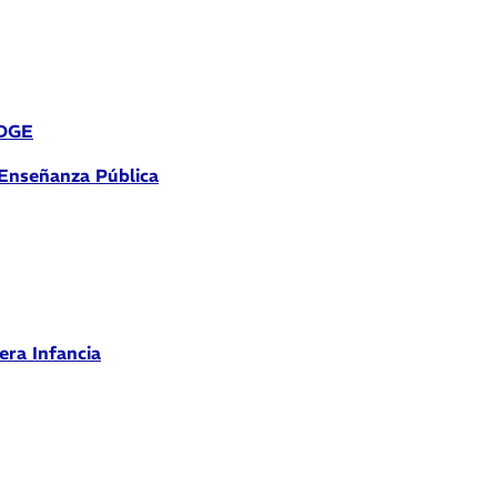
 DGE
 Enseñanza Pública
era Infancia