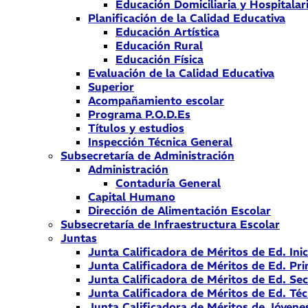
Educación Domiciliaria y Hospitalar
Planificación de la Calidad Educativa
Educación Artística
Educación Rural
Educación Física
Evaluación de la Calidad Educativa
Superior
Acompañamiento escolar
Programa P.O.D.Es
Títulos y estudios
Inspección Técnica General
Subsecretaría de Administración
Administración
Contaduría General
Capital Humano
Dirección de Alimentación Escolar
Subsecretaría de Infraestructura Escolar
Juntas
Junta Calificadora de Méritos de Ed. Inic
Junta Calificadora de Méritos de Ed. Pri
Junta Calificadora de Méritos de Ed. Se
Junta Calificadora de Méritos de Ed. Téc
Junta Calificadora de Méritos de Jóvene