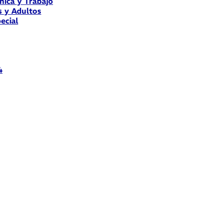
nica y Trabajo
s y Adultos
ecial
4