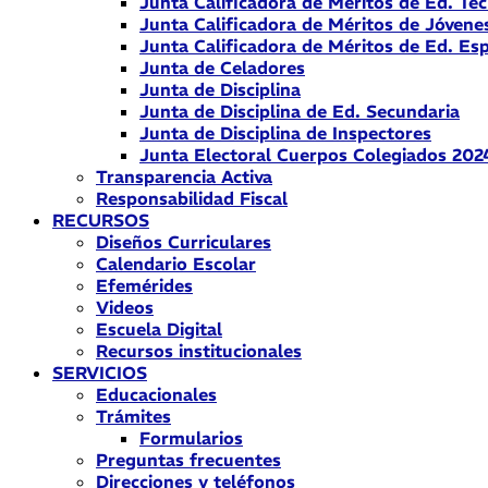
Junta Calificadora de Méritos de Ed. Téc
Junta Calificadora de Méritos de Jóvene
Junta Calificadora de Méritos de Ed. Esp
Junta de Celadores
Junta de Disciplina
Junta de Disciplina de Ed. Secundaria
Junta de Disciplina de Inspectores
Junta Electoral Cuerpos Colegiados 202
Transparencia Activa
Responsabilidad Fiscal
RECURSOS
Diseños Curriculares
Calendario Escolar
Efemérides
Videos
Escuela Digital
Recursos institucionales
SERVICIOS
Educacionales
Trámites
Formularios
Preguntas frecuentes
Direcciones y teléfonos