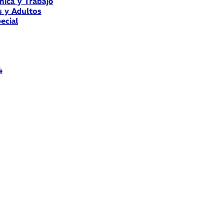
nica y Trabajo
s y Adultos
ecial
4