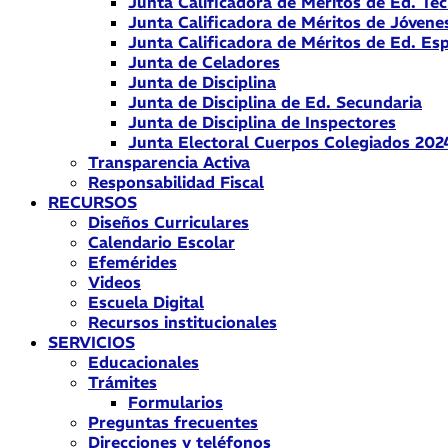
Junta Calificadora de Méritos de Ed. Téc
Junta Calificadora de Méritos de Jóvene
Junta Calificadora de Méritos de Ed. Esp
Junta de Celadores
Junta de Disciplina
Junta de Disciplina de Ed. Secundaria
Junta de Disciplina de Inspectores
Junta Electoral Cuerpos Colegiados 202
Transparencia Activa
Responsabilidad Fiscal
RECURSOS
Diseños Curriculares
Calendario Escolar
Efemérides
Videos
Escuela Digital
Recursos institucionales
SERVICIOS
Educacionales
Trámites
Formularios
Preguntas frecuentes
Direcciones y teléfonos