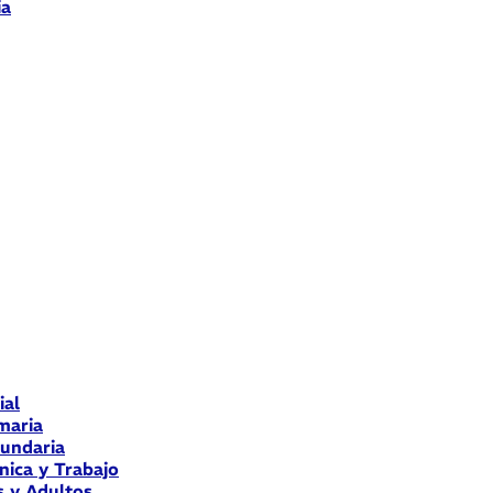
ia
ial
maria
cundaria
nica y Trabajo
s y Adultos