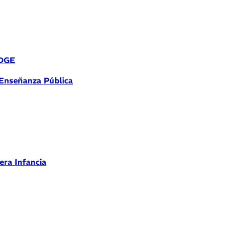
 DGE
 Enseñanza Pública
era Infancia