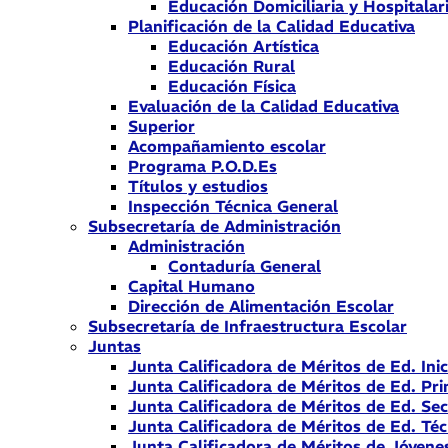
Educación Domiciliaria y Hospitalar
Planificación de la Calidad Educativa
Educación Artística
Educación Rural
Educación Física
Evaluación de la Calidad Educativa
Superior
Acompañamiento escolar
Programa P.O.D.Es
Títulos y estudios
Inspección Técnica General
Subsecretaría de Administración
Administración
Contaduría General
Capital Humano
Dirección de Alimentación Escolar
Subsecretaría de Infraestructura Escolar
Juntas
Junta Calificadora de Méritos de Ed. Inic
Junta Calificadora de Méritos de Ed. Pri
Junta Calificadora de Méritos de Ed. Se
Junta Calificadora de Méritos de Ed. Téc
Junta Calificadora de Méritos de Jóvene