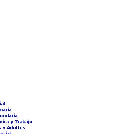
ial
maria
cundaria
nica y Trabajo
s y Adultos
ecial