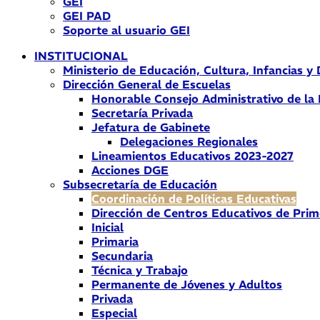
GEI
GEI PAD
Soporte al usuario GEI
INSTITUCIONAL
Ministerio de Educación, Cultura, Infancias y
Dirección General de Escuelas
Honorable Consejo Administrativo de la
Secretaría Privada
Jefatura de Gabinete
Delegaciones Regionales
Lineamientos Educativos 2023-2027
Acciones DGE
Subsecretaría de Educación
Coordinación de Políticas Educativas
Dirección de Centros Educativos de Prim
Inicial
Primaria
Secundaria
Técnica y Trabajo
Permanente de Jóvenes y Adultos
Privada
Especial