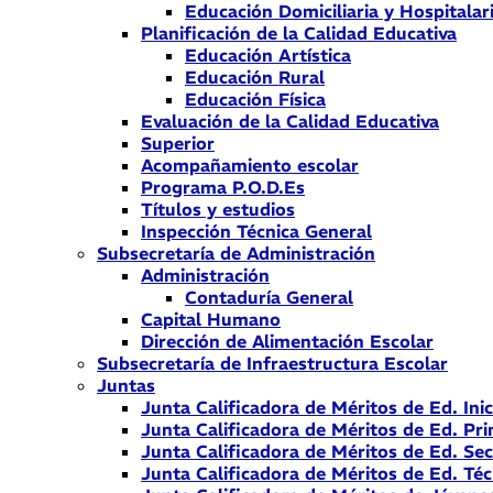
Educación Domiciliaria y Hospitalar
Planificación de la Calidad Educativa
Educación Artística
Educación Rural
Educación Física
Evaluación de la Calidad Educativa
Superior
Acompañamiento escolar
Programa P.O.D.Es
Títulos y estudios
Inspección Técnica General
Subsecretaría de Administración
Administración
Contaduría General
Capital Humano
Dirección de Alimentación Escolar
Subsecretaría de Infraestructura Escolar
Juntas
Junta Calificadora de Méritos de Ed. Inic
Junta Calificadora de Méritos de Ed. Pri
Junta Calificadora de Méritos de Ed. Se
Junta Calificadora de Méritos de Ed. Téc