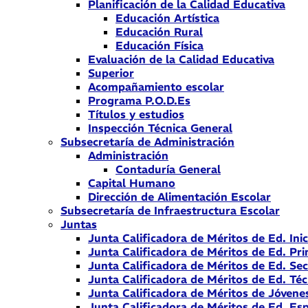
Planificación de la Calidad Educativa
Educación Artística
Educación Rural
Educación Física
Evaluación de la Calidad Educativa
Superior
Acompañamiento escolar
Programa P.O.D.Es
Títulos y estudios
Inspección Técnica General
Subsecretaría de Administración
Administración
Contaduría General
Capital Humano
Dirección de Alimentación Escolar
Subsecretaría de Infraestructura Escolar
Juntas
Junta Calificadora de Méritos de Ed. Inic
Junta Calificadora de Méritos de Ed. Pri
Junta Calificadora de Méritos de Ed. Se
Junta Calificadora de Méritos de Ed. Téc
Junta Calificadora de Méritos de Jóvene
Junta Calificadora de Méritos de Ed. Esp