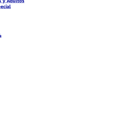
s y Adultos
ecial
4