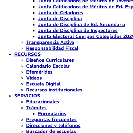
Junta Calificadora de Méritos de Jóvene
Junta Calificadora de Méritos de Ed. Esp
Junta de Celadores
Junta de Disciplina
Junta de Disciplina de Ed. Secundaria
Junta de Disciplina de Inspectores
Junta Electoral Cuerpos Colegiados 202
Transparencia Activa
Responsabilidad Fiscal
RECURSOS
Diseños Curriculares
Calendario Escolar
Efemérides
Videos
Escuela Digital
Recursos institucionales
SERVICIOS
Educacionales
Trámites
Formularios
Preguntas frecuentes
Direcciones y teléfonos
Buscador de escuelas