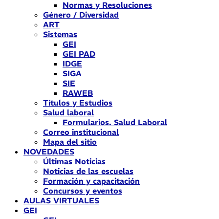
Normas y Resoluciones
Género / Diversidad
ART
Sistemas
GEI
GEI PAD
IDGE
SIGA
SIE
RAWEB
Títulos y Estudios
Salud laboral
Formularios. Salud Laboral
Correo institucional
Mapa del sitio
NOVEDADES
Últimas Noticias
Noticias de las escuelas
Formación y capacitación
Concursos y eventos
AULAS VIRTUALES
GEI