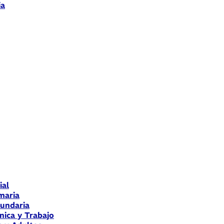
ia
ial
maria
cundaria
nica y Trabajo