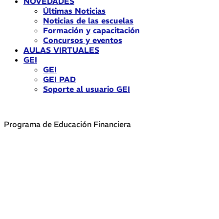
NOVEDADES
Últimas Noticias
Noticias de las escuelas
Formación y capacitación
Concursos y eventos
AULAS VIRTUALES
GEI
GEI
GEI PAD
Soporte al usuario GEI
Programa de Educación Financiera
Tu futuro en marcha: «Semana de la Educación
Financiera 2025»
Del 22 al 26 de septiembre
, todas las escuelas de nivel
secundario (de gestión estatal y privada), trabajarán en
una «
Jornada de Sensibilización sobre Educación
Financiera»
y en la
aplicación de la propuesta bancaria
seleccionada.