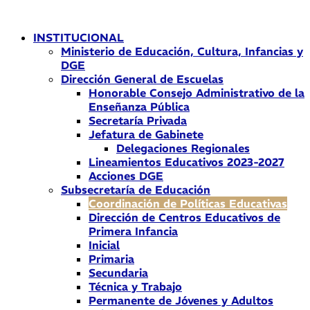
Ir
al
INSTITUCIONAL
contenido
Ministerio de Educación, Cultura, Infancias y
DGE
Dirección General de Escuelas
Honorable Consejo Administrativo de la
Enseñanza Pública
Secretaría Privada
Jefatura de Gabinete
Delegaciones Regionales
Lineamientos Educativos 2023-2027
Acciones DGE
Subsecretaría de Educación
Coordinación de Políticas Educativas
Dirección de Centros Educativos de
Primera Infancia
Inicial
Primaria
Secundaria
Técnica y Trabajo
Permanente de Jóvenes y Adultos