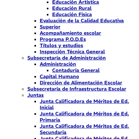
Educación Artística
Educación Rural
Educación Física
Evaluación de la Calidad Educativa
Superior
Acompañamiento escolar
Programa P.O.D.Es
Títulos y estudios
Inspección Técnica General
Subsecretaría de Administración
Administración
Contaduría General
Capital Humano
Dirección de Alimentación Escolar
Subsecretaría de Infraestructura Escolar
Juntas
Junta Calificadora de Méritos de Ed.
Inicial
Junta Calificadora de Méritos de Ed.
Primaria
Junta Calificadora de Méritos de Ed.
Secundaria
Junta Calificadora de Méritos de Ed.