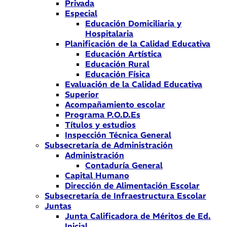
Privada
Especial
Educación Domiciliaria y
Hospitalaria
Planificación de la Calidad Educativa
Educación Artística
Educación Rural
Educación Física
Evaluación de la Calidad Educativa
Superior
Acompañamiento escolar
Programa P.O.D.Es
Títulos y estudios
Inspección Técnica General
Subsecretaría de Administración
Administración
Contaduría General
Capital Humano
Dirección de Alimentación Escolar
Subsecretaría de Infraestructura Escolar
Juntas
Junta Calificadora de Méritos de Ed.
Inicial