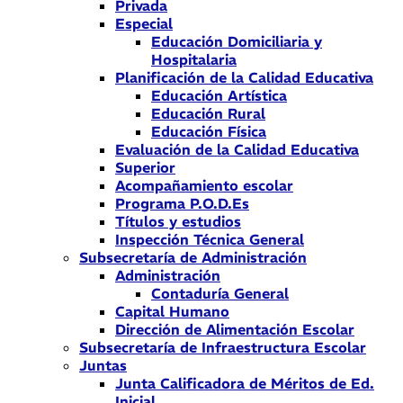
Privada
Especial
Educación Domiciliaria y
Hospitalaria
Planificación de la Calidad Educativa
Educación Artística
Educación Rural
Educación Física
Evaluación de la Calidad Educativa
Superior
Acompañamiento escolar
Programa P.O.D.Es
Títulos y estudios
Inspección Técnica General
Subsecretaría de Administración
Administración
Contaduría General
Capital Humano
Dirección de Alimentación Escolar
Subsecretaría de Infraestructura Escolar
Juntas
Junta Calificadora de Méritos de Ed.
Inicial