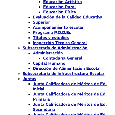
Educación Artística
Educación Rural
Educación Física
Evaluación de la Calidad Educativa
Superior
Acompañamiento escolar
Programa P.O.D.Es
Títulos y estudios
Inspección Técnica General
Subsecretaría de Administración
Administración
Contaduría General
Capital Humano
Dirección de Alimentación Escolar
Subsecretaría de Infraestructura Escolar
Juntas
Junta Calificadora de Méritos de Ed.
Inicial
Junta Calificadora de Méritos de Ed.
Primaria
Junta Calificadora de Méritos de Ed.
Secundaria
Junta Calificadora de Méritos de Ed.