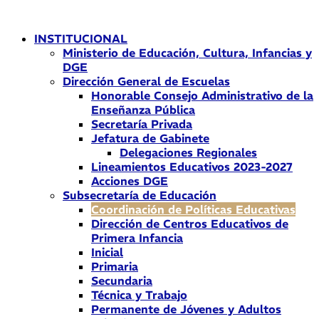
Ir
al
INSTITUCIONAL
contenido
Ministerio de Educación, Cultura, Infancias y
DGE
Dirección General de Escuelas
Honorable Consejo Administrativo de la
Enseñanza Pública
Secretaría Privada
Jefatura de Gabinete
Delegaciones Regionales
Lineamientos Educativos 2023-2027
Acciones DGE
Subsecretaría de Educación
Coordinación de Políticas Educativas
Dirección de Centros Educativos de
Primera Infancia
Inicial
Primaria
Secundaria
Técnica y Trabajo
Permanente de Jóvenes y Adultos