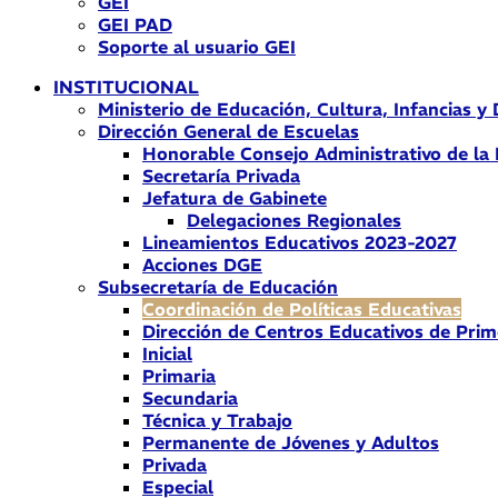
GEI
GEI PAD
Soporte al usuario GEI
INSTITUCIONAL
Ministerio de Educación, Cultura, Infancias y
Dirección General de Escuelas
Honorable Consejo Administrativo de la
Secretaría Privada
Jefatura de Gabinete
Delegaciones Regionales
Lineamientos Educativos 2023-2027
Acciones DGE
Subsecretaría de Educación
Coordinación de Políticas Educativas
Dirección de Centros Educativos de Prim
Inicial
Primaria
Secundaria
Técnica y Trabajo
Permanente de Jóvenes y Adultos
Privada
Especial