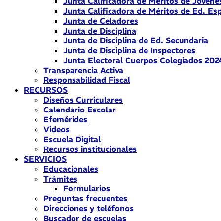
Junta Calificadora de Méritos de Jóvene
Junta Calificadora de Méritos de Ed. Esp
Junta de Celadores
Junta de Disciplina
Junta de Disciplina de Ed. Secundaria
Junta de Disciplina de Inspectores
Junta Electoral Cuerpos Colegiados 202
Transparencia Activa
Responsabilidad Fiscal
RECURSOS
Diseños Curriculares
Calendario Escolar
Efemérides
Videos
Escuela Digital
Recursos institucionales
SERVICIOS
Educacionales
Trámites
Formularios
Preguntas frecuentes
Direcciones y teléfonos
Buscador de escuelas