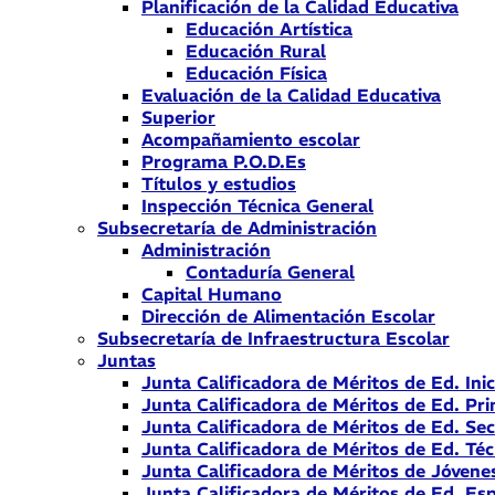
Planificación de la Calidad Educativa
Educación Artística
Educación Rural
Educación Física
Evaluación de la Calidad Educativa
Superior
Acompañamiento escolar
Programa P.O.D.Es
Títulos y estudios
Inspección Técnica General
Subsecretaría de Administración
Administración
Contaduría General
Capital Humano
Dirección de Alimentación Escolar
Subsecretaría de Infraestructura Escolar
Juntas
Junta Calificadora de Méritos de Ed. Inic
Junta Calificadora de Méritos de Ed. Pri
Junta Calificadora de Méritos de Ed. Se
Junta Calificadora de Méritos de Ed. Téc
Junta Calificadora de Méritos de Jóvene
Junta Calificadora de Méritos de Ed. Esp