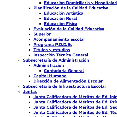
Educación Domiciliaria y Hospitalar
Planificación de la Calidad Educativa
Educación Artística
Educación Rural
Educación Física
Evaluación de la Calidad Educativa
Superior
Acompañamiento escolar
Programa P.O.D.Es
Títulos y estudios
Inspección Técnica General
Subsecretaría de Administración
Administración
Contaduría General
Capital Humano
Dirección de Alimentación Escolar
Subsecretaría de Infraestructura Escolar
Juntas
Junta Calificadora de Méritos de Ed. Inic
Junta Calificadora de Méritos de Ed. Pri
Junta Calificadora de Méritos de Ed. Se
Junta Calificadora de Méritos de Ed. Téc