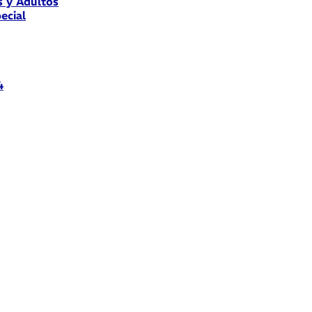
s y Adultos
ecial
4