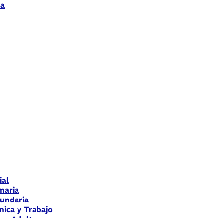
ia
ial
maria
cundaria
nica y Trabajo