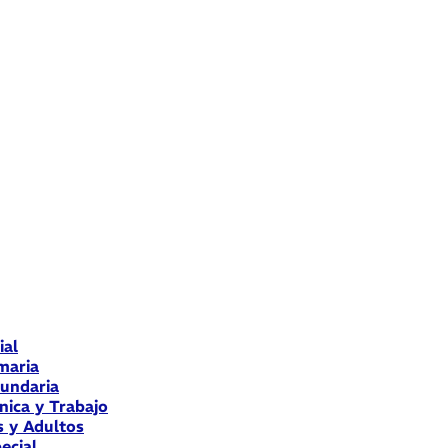
ial
maria
cundaria
nica y Trabajo
s y Adultos
ecial