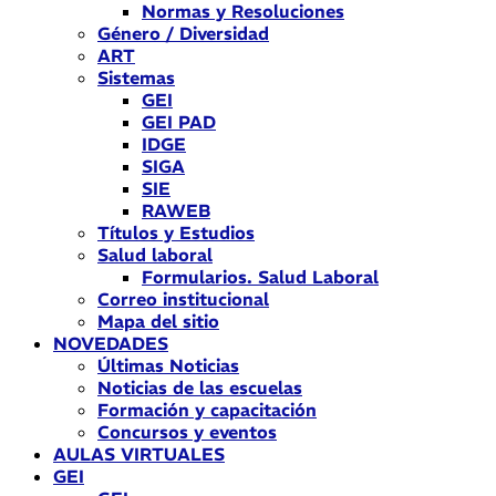
Normas y Resoluciones
Género / Diversidad
ART
Sistemas
GEI
GEI PAD
IDGE
SIGA
SIE
RAWEB
Títulos y Estudios
Salud laboral
Formularios. Salud Laboral
Correo institucional
Mapa del sitio
NOVEDADES
Últimas Noticias
Noticias de las escuelas
Formación y capacitación
Concursos y eventos
AULAS VIRTUALES
GEI