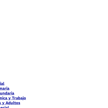
ial
maria
cundaria
nica y Trabajo
s y Adultos
ecial