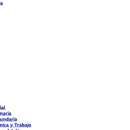
ia
ial
maria
cundaria
nica y Trabajo