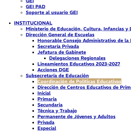
GEI
GEI PAD
Soporte al usuario GEI
INSTITUCIONAL
Ministerio de Educación, Cultura, Infancias y
Dirección General de Escuelas
Honorable Consejo Administrativo de la
Secretaría Privada
Jefatura de Gabinete
Delegaciones Regionales
Lineamientos Educativos 2023-2027
Acciones DGE
Subsecretaría de Educación
Coordinación de Políticas Educativas
Dirección de Centros Educativos de Prim
Inicial
Primaria
Secundaria
Técnica y Trabajo
Permanente de Jóvenes y Adultos
Privada
Especial