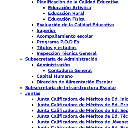
Planificación de la Calidad Educativa
Educación Artística
Educación Rural
Educación Física
Evaluación de la Calidad Educativa
Superior
Acompañamiento escolar
Programa P.O.D.Es
Títulos y estudios
Inspección Técnica General
Subsecretaría de Administración
Administración
Contaduría General
Capital Humano
Dirección de Alimentación Escolar
Subsecretaría de Infraestructura Escolar
Juntas
Junta Calificadora de Méritos de Ed. Inic
Junta Calificadora de Méritos de Ed. Pri
Junta Calificadora de Méritos de Ed. Se
Junta Calificadora de Méritos de Ed. Téc
Junta Calificadora de Méritos de Jóvene
Junta Calificadora de Méritos de Ed. Esp