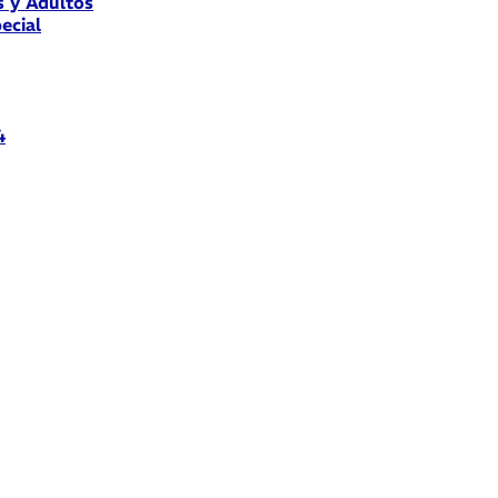
s y Adultos
ecial
4