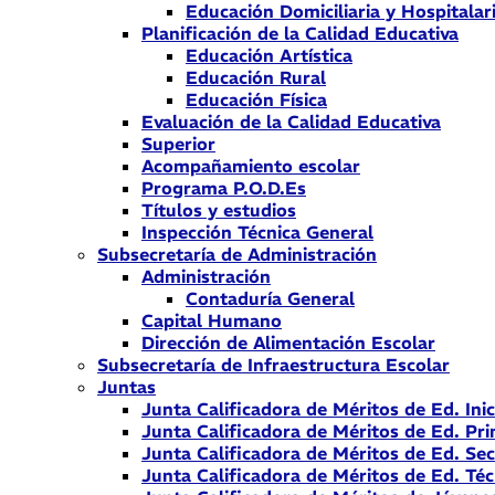
Educación Domiciliaria y Hospitalar
Planificación de la Calidad Educativa
Educación Artística
Educación Rural
Educación Física
Evaluación de la Calidad Educativa
Superior
Acompañamiento escolar
Programa P.O.D.Es
Títulos y estudios
Inspección Técnica General
Subsecretaría de Administración
Administración
Contaduría General
Capital Humano
Dirección de Alimentación Escolar
Subsecretaría de Infraestructura Escolar
Juntas
Junta Calificadora de Méritos de Ed. Inic
Junta Calificadora de Méritos de Ed. Pri
Junta Calificadora de Méritos de Ed. Se
Junta Calificadora de Méritos de Ed. Téc