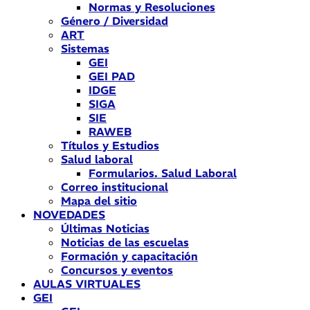
Normas y Resoluciones
Género / Diversidad
ART
Sistemas
GEI
GEI PAD
IDGE
SIGA
SIE
RAWEB
Títulos y Estudios
Salud laboral
Formularios. Salud Laboral
Correo institucional
Mapa del sitio
NOVEDADES
Últimas Noticias
Noticias de las escuelas
Formación y capacitación
Concursos y eventos
AULAS VIRTUALES
GEI