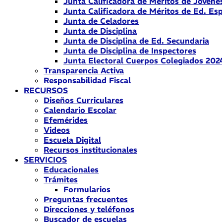
Junta Calificadora de Méritos de Jóvene
Junta Calificadora de Méritos de Ed. Esp
Junta de Celadores
Junta de Disciplina
Junta de Disciplina de Ed. Secundaria
Junta de Disciplina de Inspectores
Junta Electoral Cuerpos Colegiados 202
Transparencia Activa
Responsabilidad Fiscal
RECURSOS
Diseños Curriculares
Calendario Escolar
Efemérides
Videos
Escuela Digital
Recursos institucionales
SERVICIOS
Educacionales
Trámites
Formularios
Preguntas frecuentes
Direcciones y teléfonos
Buscador de escuelas