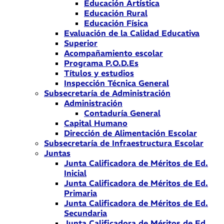
Educación Artística
Educación Rural
Educación Física
Evaluación de la Calidad Educativa
Superior
Acompañamiento escolar
Programa P.O.D.Es
Títulos y estudios
Inspección Técnica General
Subsecretaría de Administración
Administración
Contaduría General
Capital Humano
Dirección de Alimentación Escolar
Subsecretaría de Infraestructura Escolar
Juntas
Junta Calificadora de Méritos de Ed.
Inicial
Junta Calificadora de Méritos de Ed.
Primaria
Junta Calificadora de Méritos de Ed.
Secundaria
Junta Calificadora de Méritos de Ed.