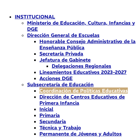
Ir
al
INSTITUCIONAL
contenido
Ministerio de Educación, Cultura, Infancias y
DGE
Dirección General de Escuelas
Honorable Consejo Administrativo de la
Enseñanza Pública
Secretaría Privada
Jefatura de Gabinete
Delegaciones Regionales
Lineamientos Educativos 2023-2027
Acciones DGE
Subsecretaría de Educación
Coordinación de Políticas Educativas
Dirección de Centros Educativos de
Primera Infancia
Inicial
Primaria
Secundaria
Técnica y Trabajo
Permanente de Jóvenes y Adultos