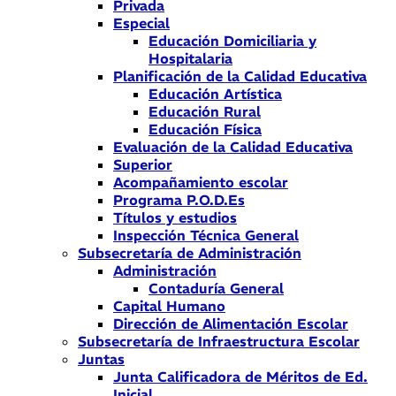
Privada
Especial
Educación Domiciliaria y
Hospitalaria
Planificación de la Calidad Educativa
Educación Artística
Educación Rural
Educación Física
Evaluación de la Calidad Educativa
Superior
Acompañamiento escolar
Programa P.O.D.Es
Títulos y estudios
Inspección Técnica General
Subsecretaría de Administración
Administración
Contaduría General
Capital Humano
Dirección de Alimentación Escolar
Subsecretaría de Infraestructura Escolar
Juntas
Junta Calificadora de Méritos de Ed.
Inicial