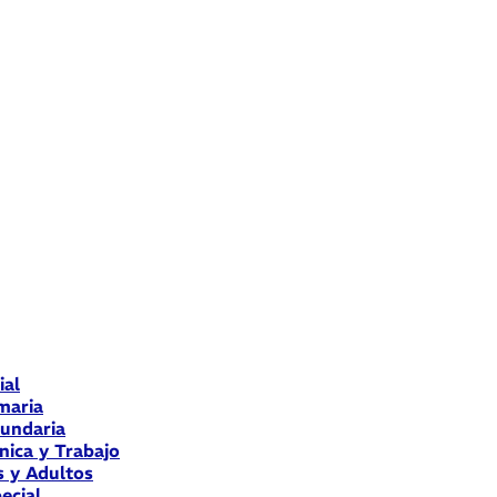
ial
maria
cundaria
nica y Trabajo
s y Adultos
ecial