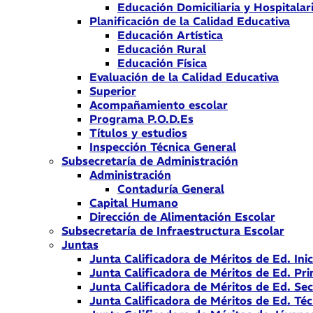
Educación Domiciliaria y Hospitalar
Planificación de la Calidad Educativa
Educación Artística
Educación Rural
Educación Física
Evaluación de la Calidad Educativa
Superior
Acompañamiento escolar
Programa P.O.D.Es
Títulos y estudios
Inspección Técnica General
Subsecretaría de Administración
Administración
Contaduría General
Capital Humano
Dirección de Alimentación Escolar
Subsecretaría de Infraestructura Escolar
Juntas
Junta Calificadora de Méritos de Ed. Inic
Junta Calificadora de Méritos de Ed. Pri
Junta Calificadora de Méritos de Ed. Se
Junta Calificadora de Méritos de Ed. Téc