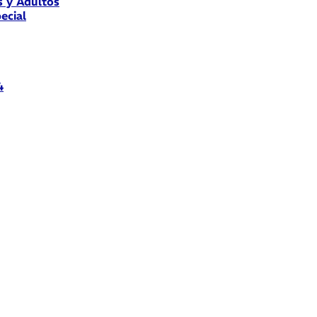
s y Adultos
ecial
4