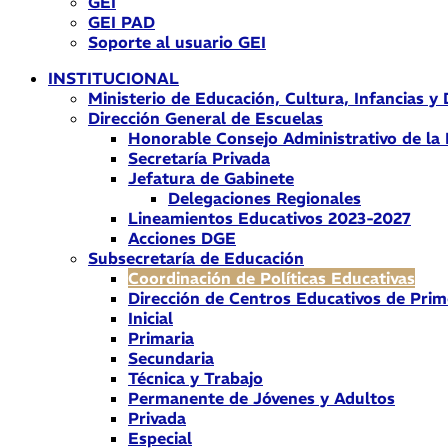
GEI
GEI PAD
Soporte al usuario GEI
INSTITUCIONAL
Ministerio de Educación, Cultura, Infancias y
Dirección General de Escuelas
Honorable Consejo Administrativo de la
Secretaría Privada
Jefatura de Gabinete
Delegaciones Regionales
Lineamientos Educativos 2023-2027
Acciones DGE
Subsecretaría de Educación
Coordinación de Políticas Educativas
Dirección de Centros Educativos de Prim
Inicial
Primaria
Secundaria
Técnica y Trabajo
Permanente de Jóvenes y Adultos
Privada
Especial