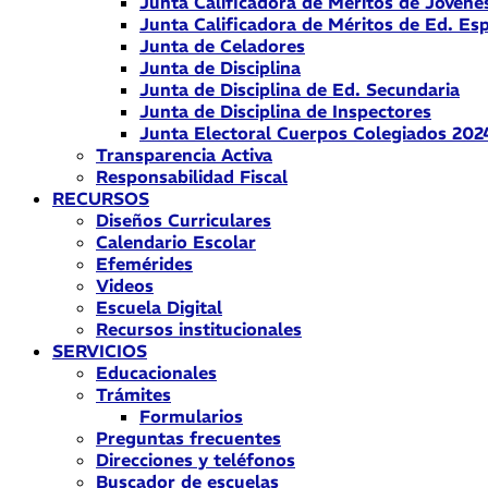
Junta Calificadora de Méritos de Jóvene
Junta Calificadora de Méritos de Ed. Esp
Junta de Celadores
Junta de Disciplina
Junta de Disciplina de Ed. Secundaria
Junta de Disciplina de Inspectores
Junta Electoral Cuerpos Colegiados 202
Transparencia Activa
Responsabilidad Fiscal
RECURSOS
Diseños Curriculares
Calendario Escolar
Efemérides
Videos
Escuela Digital
Recursos institucionales
SERVICIOS
Educacionales
Trámites
Formularios
Preguntas frecuentes
Direcciones y teléfonos
Buscador de escuelas