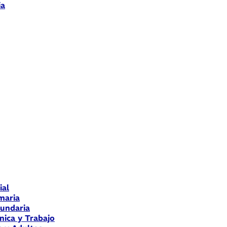
ia
ial
maria
cundaria
nica y Trabajo