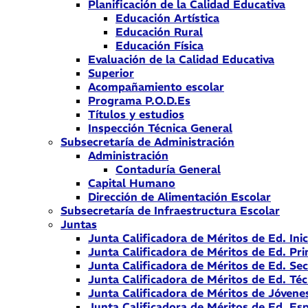
Planificación de la Calidad Educativa
Educación Artística
Educación Rural
Educación Física
Evaluación de la Calidad Educativa
Superior
Acompañamiento escolar
Programa P.O.D.Es
Títulos y estudios
Inspección Técnica General
Subsecretaría de Administración
Administración
Contaduría General
Capital Humano
Dirección de Alimentación Escolar
Subsecretaría de Infraestructura Escolar
Juntas
Junta Calificadora de Méritos de Ed. Inic
Junta Calificadora de Méritos de Ed. Pri
Junta Calificadora de Méritos de Ed. Se
Junta Calificadora de Méritos de Ed. Téc
Junta Calificadora de Méritos de Jóvene
Junta Calificadora de Méritos de Ed. Esp