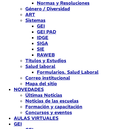
Normas y Resoluciones
Género / Diversidad
ART
Sistemas
GEI
GEI PAD
IDGE
SIGA
SIE
RAWEB
Títulos y Estudios
Salud laboral
Formularios. Salud Laboral
Correo institucional
Mapa del sitio
NOVEDADES
Últimas Noticias
Noticias de las escuelas
Formación y capacitación
Concursos y eventos
AULAS VIRTUALES
GEI