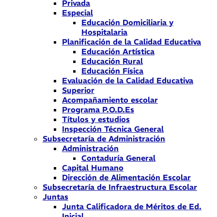
Privada
Especial
Educación Domiciliaria y
Hospitalaria
Planificación de la Calidad Educativa
Educación Artística
Educación Rural
Educación Física
Evaluación de la Calidad Educativa
Superior
Acompañamiento escolar
Programa P.O.D.Es
Títulos y estudios
Inspección Técnica General
Subsecretaría de Administración
Administración
Contaduría General
Capital Humano
Dirección de Alimentación Escolar
Subsecretaría de Infraestructura Escolar
Juntas
Junta Calificadora de Méritos de Ed.
Inicial