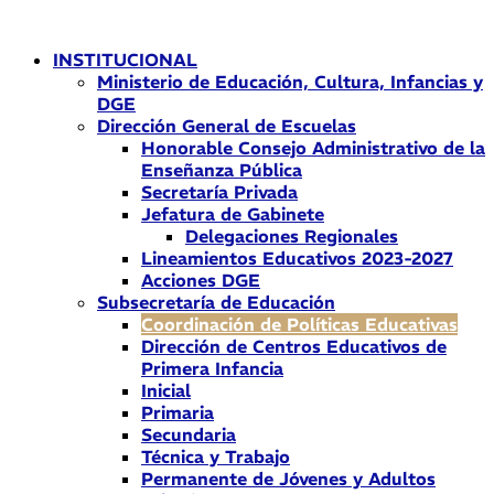
Ir
al
INSTITUCIONAL
contenido
Ministerio de Educación, Cultura, Infancias y
DGE
Dirección General de Escuelas
Honorable Consejo Administrativo de la
Enseñanza Pública
Secretaría Privada
Jefatura de Gabinete
Delegaciones Regionales
Lineamientos Educativos 2023-2027
Acciones DGE
Subsecretaría de Educación
Coordinación de Políticas Educativas
Dirección de Centros Educativos de
Primera Infancia
Inicial
Primaria
Secundaria
Técnica y Trabajo
Permanente de Jóvenes y Adultos