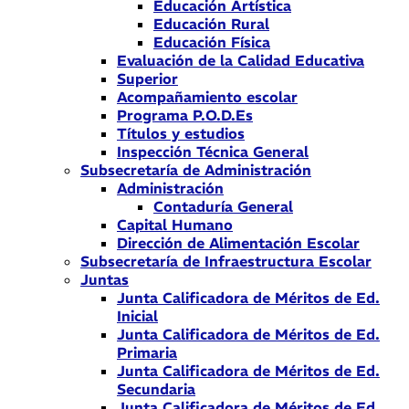
Educación Artística
Educación Rural
Educación Física
Evaluación de la Calidad Educativa
Superior
Acompañamiento escolar
Programa P.O.D.Es
Títulos y estudios
Inspección Técnica General
Subsecretaría de Administración
Administración
Contaduría General
Capital Humano
Dirección de Alimentación Escolar
Subsecretaría de Infraestructura Escolar
Juntas
Junta Calificadora de Méritos de Ed.
Inicial
Junta Calificadora de Méritos de Ed.
Primaria
Junta Calificadora de Méritos de Ed.
Secundaria
Junta Calificadora de Méritos de Ed.