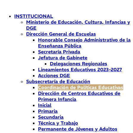
Ir
al
INSTITUCIONAL
contenido
Ministerio de Educación, Cultura, Infancias y
DGE
Dirección General de Escuelas
Honorable Consejo Administrativo de la
Enseñanza Pública
Secretaría Privada
Jefatura de Gabinete
Delegaciones Regionales
Lineamientos Educativos 2023-2027
Acciones DGE
Subsecretaría de Educación
Coordinación de Políticas Educativas
Dirección de Centros Educativos de
Primera Infancia
Inicial
Primaria
Secundaria
Técnica y Trabajo
Permanente de Jóvenes y Adultos