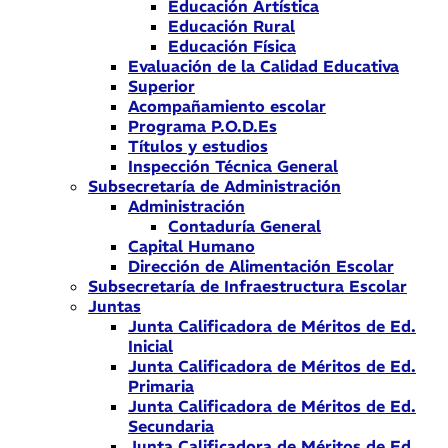
Educación Artística
Educación Rural
Educación Física
Evaluación de la Calidad Educativa
Superior
Acompañamiento escolar
Programa P.O.D.Es
Títulos y estudios
Inspección Técnica General
Subsecretaría de Administración
Administración
Contaduría General
Capital Humano
Dirección de Alimentación Escolar
Subsecretaría de Infraestructura Escolar
Juntas
Junta Calificadora de Méritos de Ed.
Inicial
Junta Calificadora de Méritos de Ed.
Primaria
Junta Calificadora de Méritos de Ed.
Secundaria
Junta Calificadora de Méritos de Ed.