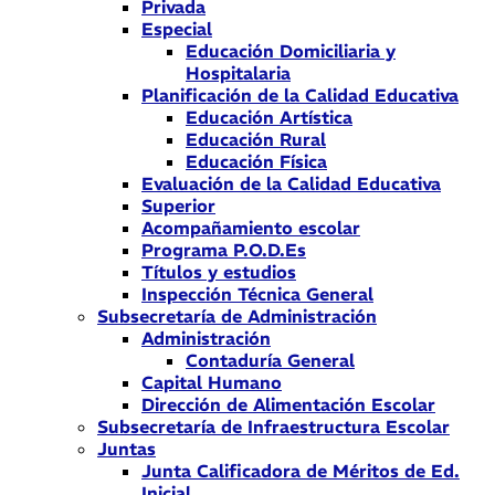
Privada
Especial
Educación Domiciliaria y
Hospitalaria
Planificación de la Calidad Educativa
Educación Artística
Educación Rural
Educación Física
Evaluación de la Calidad Educativa
Superior
Acompañamiento escolar
Programa P.O.D.Es
Títulos y estudios
Inspección Técnica General
Subsecretaría de Administración
Administración
Contaduría General
Capital Humano
Dirección de Alimentación Escolar
Subsecretaría de Infraestructura Escolar
Juntas
Junta Calificadora de Méritos de Ed.
Inicial