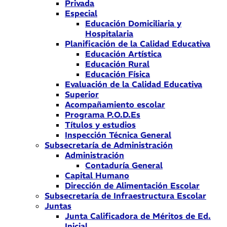
Privada
Especial
Educación Domiciliaria y
Hospitalaria
Planificación de la Calidad Educativa
Educación Artística
Educación Rural
Educación Física
Evaluación de la Calidad Educativa
Superior
Acompañamiento escolar
Programa P.O.D.Es
Títulos y estudios
Inspección Técnica General
Subsecretaría de Administración
Administración
Contaduría General
Capital Humano
Dirección de Alimentación Escolar
Subsecretaría de Infraestructura Escolar
Juntas
Junta Calificadora de Méritos de Ed.
Inicial