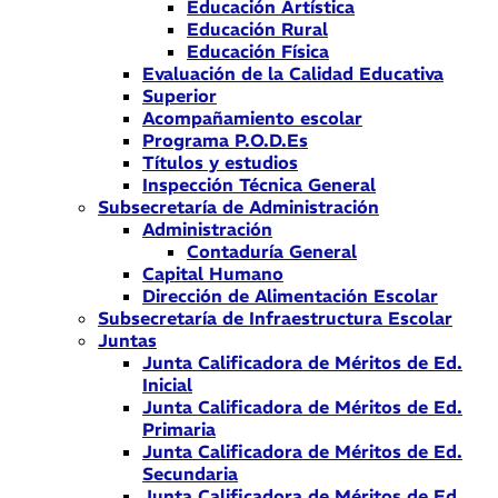
Educación Artística
Educación Rural
Educación Física
Evaluación de la Calidad Educativa
Superior
Acompañamiento escolar
Programa P.O.D.Es
Títulos y estudios
Inspección Técnica General
Subsecretaría de Administración
Administración
Contaduría General
Capital Humano
Dirección de Alimentación Escolar
Subsecretaría de Infraestructura Escolar
Juntas
Junta Calificadora de Méritos de Ed.
Inicial
Junta Calificadora de Méritos de Ed.
Primaria
Junta Calificadora de Méritos de Ed.
Secundaria
Junta Calificadora de Méritos de Ed.