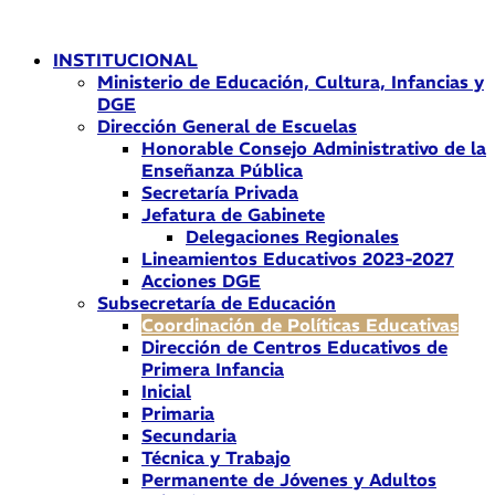
Ir
al
INSTITUCIONAL
contenido
Ministerio de Educación, Cultura, Infancias y
DGE
Dirección General de Escuelas
Honorable Consejo Administrativo de la
Enseñanza Pública
Secretaría Privada
Jefatura de Gabinete
Delegaciones Regionales
Lineamientos Educativos 2023-2027
Acciones DGE
Subsecretaría de Educación
Coordinación de Políticas Educativas
Dirección de Centros Educativos de
Primera Infancia
Inicial
Primaria
Secundaria
Técnica y Trabajo
Permanente de Jóvenes y Adultos