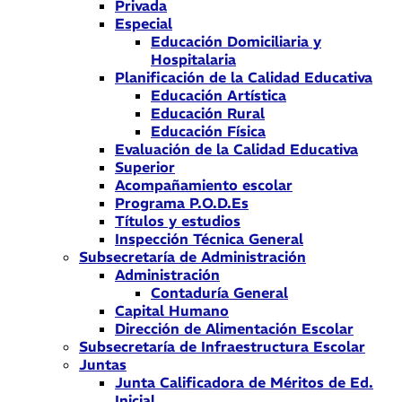
Privada
Especial
Educación Domiciliaria y
Hospitalaria
Planificación de la Calidad Educativa
Educación Artística
Educación Rural
Educación Física
Evaluación de la Calidad Educativa
Superior
Acompañamiento escolar
Programa P.O.D.Es
Títulos y estudios
Inspección Técnica General
Subsecretaría de Administración
Administración
Contaduría General
Capital Humano
Dirección de Alimentación Escolar
Subsecretaría de Infraestructura Escolar
Juntas
Junta Calificadora de Méritos de Ed.
Inicial