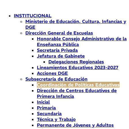
Ir
al
INSTITUCIONAL
contenido
Ministerio de Educación, Cultura, Infancias y
DGE
Dirección General de Escuelas
Honorable Consejo Administrativo de la
Enseñanza Pública
Secretaría Privada
Jefatura de Gabinete
Delegaciones Regionales
Lineamientos Educativos 2023-2027
Acciones DGE
Subsecretaría de Educación
Coordinación de Políticas Educativas
Dirección de Centros Educativos de
Primera Infancia
Inicial
Primaria
Secundaria
Técnica y Trabajo
Permanente de Jóvenes y Adultos