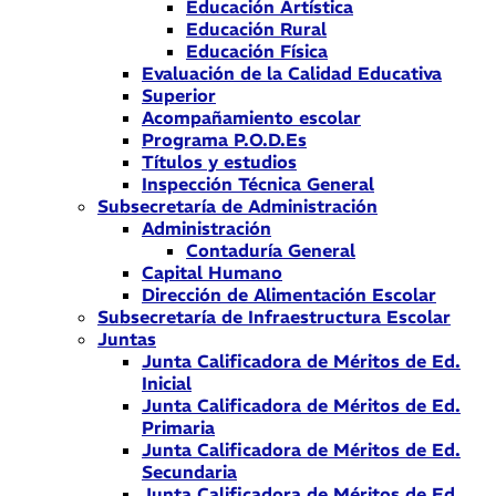
Educación Artística
Educación Rural
Educación Física
Evaluación de la Calidad Educativa
Superior
Acompañamiento escolar
Programa P.O.D.Es
Títulos y estudios
Inspección Técnica General
Subsecretaría de Administración
Administración
Contaduría General
Capital Humano
Dirección de Alimentación Escolar
Subsecretaría de Infraestructura Escolar
Juntas
Junta Calificadora de Méritos de Ed.
Inicial
Junta Calificadora de Méritos de Ed.
Primaria
Junta Calificadora de Méritos de Ed.
Secundaria
Junta Calificadora de Méritos de Ed.