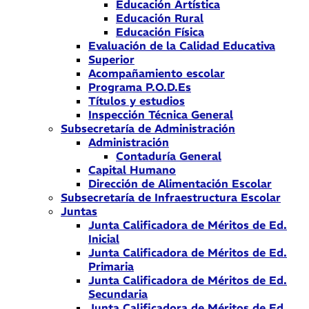
Educación Artística
Educación Rural
Educación Física
Evaluación de la Calidad Educativa
Superior
Acompañamiento escolar
Programa P.O.D.Es
Títulos y estudios
Inspección Técnica General
Subsecretaría de Administración
Administración
Contaduría General
Capital Humano
Dirección de Alimentación Escolar
Subsecretaría de Infraestructura Escolar
Juntas
Junta Calificadora de Méritos de Ed.
Inicial
Junta Calificadora de Méritos de Ed.
Primaria
Junta Calificadora de Méritos de Ed.
Secundaria
Junta Calificadora de Méritos de Ed.