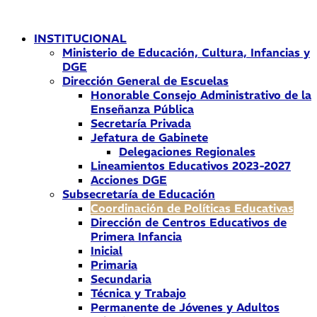
Ir
al
INSTITUCIONAL
contenido
Ministerio de Educación, Cultura, Infancias y
DGE
Dirección General de Escuelas
Honorable Consejo Administrativo de la
Enseñanza Pública
Secretaría Privada
Jefatura de Gabinete
Delegaciones Regionales
Lineamientos Educativos 2023-2027
Acciones DGE
Subsecretaría de Educación
Coordinación de Políticas Educativas
Dirección de Centros Educativos de
Primera Infancia
Inicial
Primaria
Secundaria
Técnica y Trabajo
Permanente de Jóvenes y Adultos