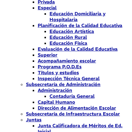
Privada
Especial
Educación Domiciliaria y
Hospitalaria
Planificación de la Calidad Educativa
Educación Artística
Educación Rural
Educación Física
Evaluación de la Calidad Educativa
Superior
Acompañamiento escolar
Programa P.O.D.Es
Títulos y estudios
Inspección Técnica General
Subsecretaría de Administración
Administración
Contaduría General
Capital Humano
Dirección de Alimentación Escolar
Subsecretaría de Infraestructura Escolar
Juntas
Junta Calificadora de Méritos de Ed.
Inicial