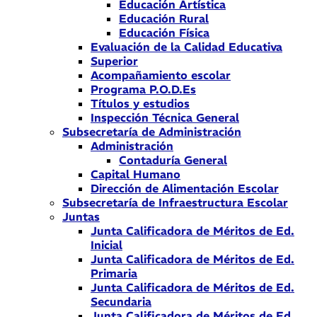
Educación Artística
Educación Rural
Educación Física
Evaluación de la Calidad Educativa
Superior
Acompañamiento escolar
Programa P.O.D.Es
Títulos y estudios
Inspección Técnica General
Subsecretaría de Administración
Administración
Contaduría General
Capital Humano
Dirección de Alimentación Escolar
Subsecretaría de Infraestructura Escolar
Juntas
Junta Calificadora de Méritos de Ed.
Inicial
Junta Calificadora de Méritos de Ed.
Primaria
Junta Calificadora de Méritos de Ed.
Secundaria
Junta Calificadora de Méritos de Ed.