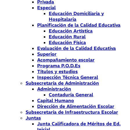
Privada
Especial
Educación Domiciliaria y
Hospitalaria
Planificación de la Calidad Educativa
Educación Artística
Educación Rural
Educación Física
Evaluación de la Calidad Educativa
Superior
Acompañamiento escolar
Programa P.O.D.Es
Títulos y estudios
Inspección Técnica General
Subsecretaría de Administración
Administración
Contaduría General
Capital Humano
Dirección de Alimentación Escolar
Subsecretaría de Infraestructura Escolar
Juntas
Junta Calificadora de Méritos de Ed.
Inicial