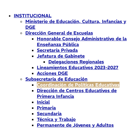
Ir
al
INSTITUCIONAL
contenido
Ministerio de Educación, Cultura, Infancias y
DGE
Dirección General de Escuelas
Honorable Consejo Administrativo de la
Enseñanza Pública
Secretaría Privada
Jefatura de Gabinete
Delegaciones Regionales
Lineamientos Educativos 2023-2027
Acciones DGE
Subsecretaría de Educación
Coordinación de Políticas Educativas
Dirección de Centros Educativos de
Primera Infancia
Inicial
Primaria
Secundaria
Técnica y Trabajo
Permanente de Jóvenes y Adultos