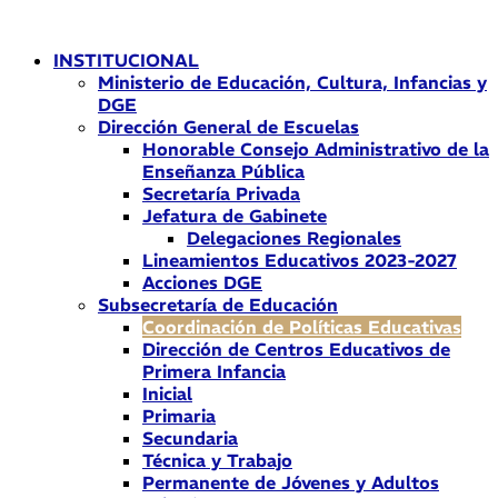
Ir
al
INSTITUCIONAL
contenido
Ministerio de Educación, Cultura, Infancias y
DGE
Dirección General de Escuelas
Honorable Consejo Administrativo de la
Enseñanza Pública
Secretaría Privada
Jefatura de Gabinete
Delegaciones Regionales
Lineamientos Educativos 2023-2027
Acciones DGE
Subsecretaría de Educación
Coordinación de Políticas Educativas
Dirección de Centros Educativos de
Primera Infancia
Inicial
Primaria
Secundaria
Técnica y Trabajo
Permanente de Jóvenes y Adultos