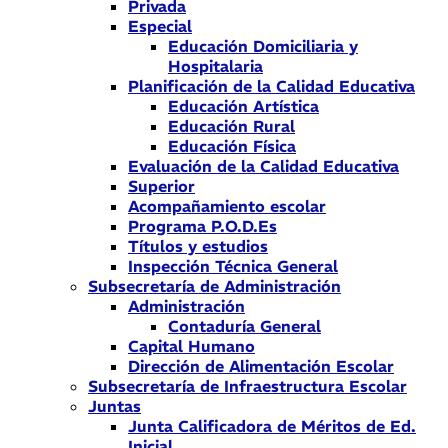
Privada
Especial
Educación Domiciliaria y
Hospitalaria
Planificación de la Calidad Educativa
Educación Artística
Educación Rural
Educación Física
Evaluación de la Calidad Educativa
Superior
Acompañamiento escolar
Programa P.O.D.Es
Títulos y estudios
Inspección Técnica General
Subsecretaría de Administración
Administración
Contaduría General
Capital Humano
Dirección de Alimentación Escolar
Subsecretaría de Infraestructura Escolar
Juntas
Junta Calificadora de Méritos de Ed.
Inicial