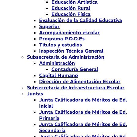
Educación Artística
Educación Rural
Educación Física
Evaluación de la Calidad Educativa
Superior
Acompañamiento escolar
Programa P.O.D.Es
Títulos y estudios
Inspección Técnica General
Subsecretaría de Administración
Administración
Contaduría General
Capital Humano
Dirección de Alimentación Escolar
Subsecretaría de Infraestructura Escolar
Juntas
Junta Calificadora de Méritos de Ed.
Inicial
Junta Calificadora de Méritos de Ed.
Primaria
Junta Calificadora de Méritos de Ed.
Secundaria
Junta Calificadora de Méritos de Ed.