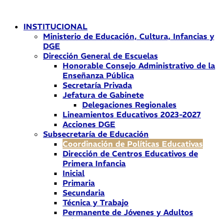
Ir
al
INSTITUCIONAL
contenido
Ministerio de Educación, Cultura, Infancias y
DGE
Dirección General de Escuelas
Honorable Consejo Administrativo de la
Enseñanza Pública
Secretaría Privada
Jefatura de Gabinete
Delegaciones Regionales
Lineamientos Educativos 2023-2027
Acciones DGE
Subsecretaría de Educación
Coordinación de Políticas Educativas
Dirección de Centros Educativos de
Primera Infancia
Inicial
Primaria
Secundaria
Técnica y Trabajo
Permanente de Jóvenes y Adultos