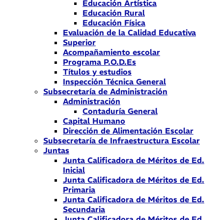
Educación Artística
Educación Rural
Educación Física
Evaluación de la Calidad Educativa
Superior
Acompañamiento escolar
Programa P.O.D.Es
Títulos y estudios
Inspección Técnica General
Subsecretaría de Administración
Administración
Contaduría General
Capital Humano
Dirección de Alimentación Escolar
Subsecretaría de Infraestructura Escolar
Juntas
Junta Calificadora de Méritos de Ed.
Inicial
Junta Calificadora de Méritos de Ed.
Primaria
Junta Calificadora de Méritos de Ed.
Secundaria
Junta Calificadora de Méritos de Ed.