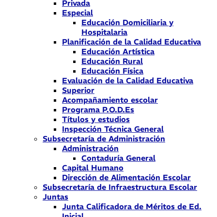
Privada
Especial
Educación Domiciliaria y
Hospitalaria
Planificación de la Calidad Educativa
Educación Artística
Educación Rural
Educación Física
Evaluación de la Calidad Educativa
Superior
Acompañamiento escolar
Programa P.O.D.Es
Títulos y estudios
Inspección Técnica General
Subsecretaría de Administración
Administración
Contaduría General
Capital Humano
Dirección de Alimentación Escolar
Subsecretaría de Infraestructura Escolar
Juntas
Junta Calificadora de Méritos de Ed.
Inicial