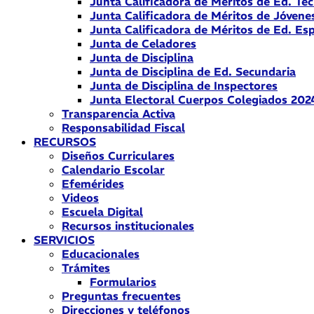
Junta Calificadora de Méritos de Ed. Téc
Junta Calificadora de Méritos de Jóvene
Junta Calificadora de Méritos de Ed. Esp
Junta de Celadores
Junta de Disciplina
Junta de Disciplina de Ed. Secundaria
Junta de Disciplina de Inspectores
Junta Electoral Cuerpos Colegiados 202
Transparencia Activa
Responsabilidad Fiscal
RECURSOS
Diseños Curriculares
Calendario Escolar
Efemérides
Videos
Escuela Digital
Recursos institucionales
SERVICIOS
Educacionales
Trámites
Formularios
Preguntas frecuentes
Direcciones y teléfonos