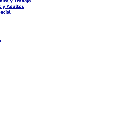
nica y Trabajo
s y Adultos
ecial
4