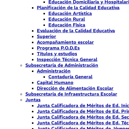
Educación Domiciliaria y Hospitalar
Planificación de la Calidad Educativa
Educación Artística
Educación Rural
Educación Física
Evaluación de la Calidad Educativa
Superior
Acompañamiento escolar
Programa P.O.D.Es
Títulos y estudios
Inspección Técnica General
Subsecretaría de Administración
Administración
Contaduría General
Capital Humano
Dirección de Alimentación Escolar
Subsecretaría de Infraestructura Escolar
Juntas
Junta Calificadora de Méritos de Ed. Inic
Junta Calificadora de Méritos de Ed. Pri
Junta Calificadora de Méritos de Ed. Se
Junta Calificadora de Méritos de Ed. Téc
Junta Calificadora de Méritos de Jóvene