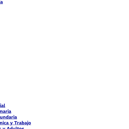
ia
ial
maria
cundaria
nica y Trabajo
s y Adultos