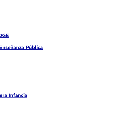
 DGE
 Enseñanza Pública
era Infancia