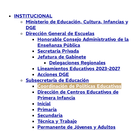
Ir
al
INSTITUCIONAL
contenido
Ministerio de Educación, Cultura, Infancias y
DGE
Dirección General de Escuelas
Honorable Consejo Administrativo de la
Enseñanza Pública
Secretaría Privada
Jefatura de Gabinete
Delegaciones Regionales
Lineamientos Educativos 2023-2027
Acciones DGE
Subsecretaría de Educación
Coordinación de Políticas Educativas
Dirección de Centros Educativos de
Primera Infancia
Inicial
Primaria
Secundaria
Técnica y Trabajo
Permanente de Jóvenes y Adultos