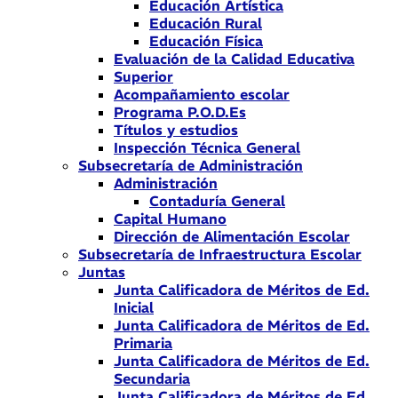
Educación Artística
Educación Rural
Educación Física
Evaluación de la Calidad Educativa
Superior
Acompañamiento escolar
Programa P.O.D.Es
Títulos y estudios
Inspección Técnica General
Subsecretaría de Administración
Administración
Contaduría General
Capital Humano
Dirección de Alimentación Escolar
Subsecretaría de Infraestructura Escolar
Juntas
Junta Calificadora de Méritos de Ed.
Inicial
Junta Calificadora de Méritos de Ed.
Primaria
Junta Calificadora de Méritos de Ed.
Secundaria
Junta Calificadora de Méritos de Ed.