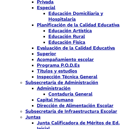
Privada
Especial
Educación Domiciliaria y
Hospitalaria
Planificación de la Calidad Educativa
Educación Artística
Educación Rural
Educación Física
Evaluación de la Calidad Educativa
Superior
Acompañamiento escolar
Programa P.O.D.Es
Títulos y estudios
Inspección Técnica General
Subsecretaría de Administración
Administración
Contaduría General
Capital Humano
Dirección de Alimentación Escolar
Subsecretaría de Infraestructura Escolar
Juntas
Junta Calificadora de Méritos de Ed.
Inicial