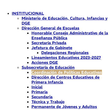
Ir
al
INSTITUCIONAL
contenido
Ministerio de Educación, Cultura, Infancias y
DGE
Dirección General de Escuelas
Honorable Consejo Administrativo de la
Enseñanza Pública
Secretaría Privada
Jefatura de Gabinete
Delegaciones Regionales
Lineamientos Educativos 2023-2027
Acciones DGE
Subsecretaría de Educación
Coordinación de Políticas Educativas
Dirección de Centros Educativos de
Primera Infancia
Inicial
Primaria
Secundaria
Técnica y Trabajo
Permanente de Jóvenes y Adultos