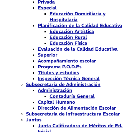
Privada
Especial
Educación Domiciliaria y
Hospitalaria
Planificación de la Calidad Educativa
Educación Artística
Educación Rural
Educación Física
Evaluación de la Calidad Educativa
Superior
Acompañamiento escolar
Programa P.O.D.Es
Títulos y estudios
Inspección Técnica General
Subsecretaría de Administración
Administración
Contaduría General
Capital Humano
Dirección de Alimentación Escolar
Subsecretaría de Infraestructura Escolar
Juntas
Junta Calificadora de Méritos de Ed.
Inicial