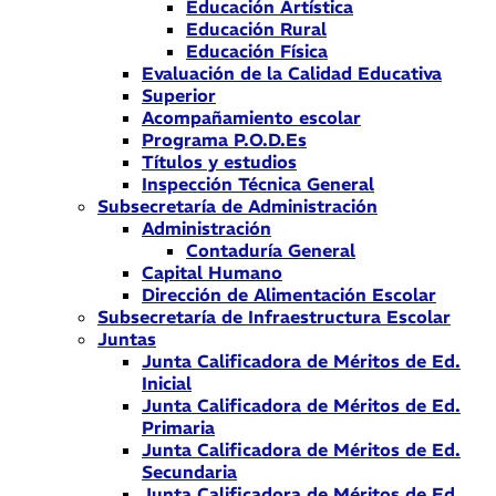
Educación Artística
Educación Rural
Educación Física
Evaluación de la Calidad Educativa
Superior
Acompañamiento escolar
Programa P.O.D.Es
Títulos y estudios
Inspección Técnica General
Subsecretaría de Administración
Administración
Contaduría General
Capital Humano
Dirección de Alimentación Escolar
Subsecretaría de Infraestructura Escolar
Juntas
Junta Calificadora de Méritos de Ed.
Inicial
Junta Calificadora de Méritos de Ed.
Primaria
Junta Calificadora de Méritos de Ed.
Secundaria
Junta Calificadora de Méritos de Ed.