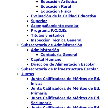
Educación Artística
Educación Rural
Educación Física
Evaluación de la Calidad Educativa
Superior
Acompañamiento escolar
Programa P.O.D.Es
Títulos y estudios
Inspección Técnica General
Subsecretaría de Administración
Administración
Contaduría General
Capital Humano
Dirección de Alimentación Escolar
Subsecretaría de Infraestructura Escolar
Juntas
Junta Calificadora de Méritos de Ed.
Inicial
Junta Calificadora de Méritos de Ed.
Primaria
Junta Calificadora de Méritos de Ed.
Secundaria
Junta Calificadora de Méritos de Ed.