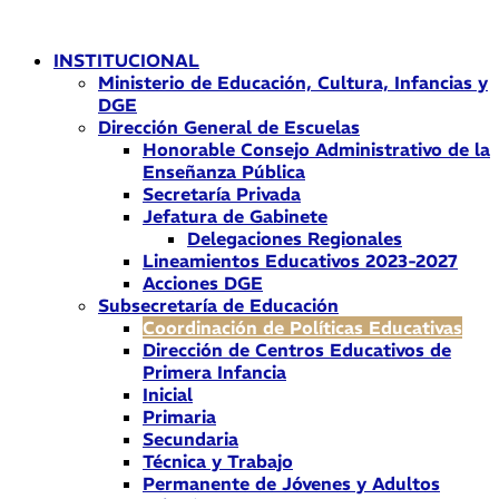
Ir
al
INSTITUCIONAL
contenido
Ministerio de Educación, Cultura, Infancias y
DGE
Dirección General de Escuelas
Honorable Consejo Administrativo de la
Enseñanza Pública
Secretaría Privada
Jefatura de Gabinete
Delegaciones Regionales
Lineamientos Educativos 2023-2027
Acciones DGE
Subsecretaría de Educación
Coordinación de Políticas Educativas
Dirección de Centros Educativos de
Primera Infancia
Inicial
Primaria
Secundaria
Técnica y Trabajo
Permanente de Jóvenes y Adultos