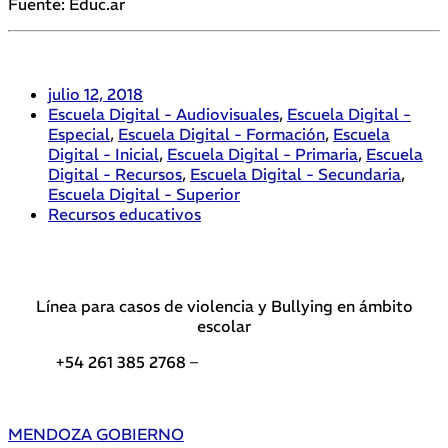
Fuente: Educ.ar
julio 12, 2018
Escuela Digital - Audiovisuales
,
Escuela Digital -
Especial
,
Escuela Digital - Formación
,
Escuela
Digital - Inicial
,
Escuela Digital - Primaria
,
Escuela
Digital - Recursos
,
Escuela Digital - Secundaria
,
Escuela Digital - Superior
Recursos educativos
Línea para casos de violencia y Bullying en ámbito
escolar
+54 261 385 2768 –
Teléfonos de interés DGE
MENDOZA GOBIERNO