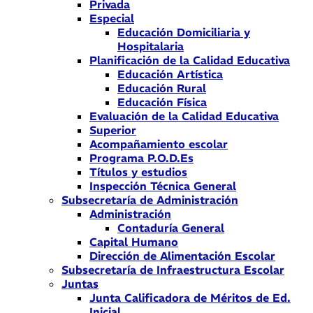
Privada
Especial
Educación Domiciliaria y
Hospitalaria
Planificación de la Calidad Educativa
Educación Artística
Educación Rural
Educación Física
Evaluación de la Calidad Educativa
Superior
Acompañamiento escolar
Programa P.O.D.Es
Títulos y estudios
Inspección Técnica General
Subsecretaría de Administración
Administración
Contaduría General
Capital Humano
Dirección de Alimentación Escolar
Subsecretaría de Infraestructura Escolar
Juntas
Junta Calificadora de Méritos de Ed.
Inicial