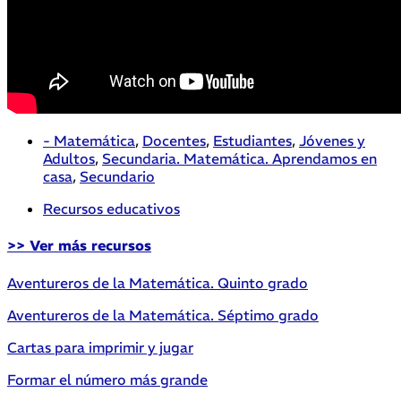
- Matemática
,
Docentes
,
Estudiantes
,
Jóvenes y
Adultos
,
Secundaria. Matemática. Aprendamos en
casa
,
Secundario
Recursos educativos
>> Ver más recursos
Aventureros de la Matemática. Quinto grado
Aventureros de la Matemática. Séptimo grado
Cartas para imprimir y jugar
Formar el número más grande