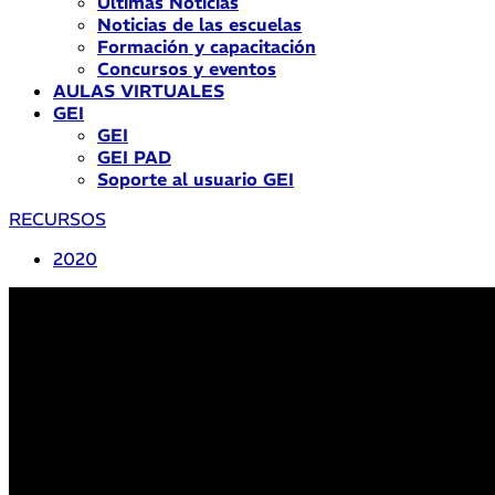
Últimas Noticias
Noticias de las escuelas
Formación y capacitación
Concursos y eventos
AULAS VIRTUALES
GEI
GEI
GEI PAD
Soporte al usuario GEI
RECURSOS
2020