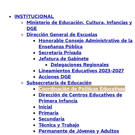
Ir
al
INSTITUCIONAL
contenido
Ministerio de Educación, Cultura, Infancias y
DGE
Dirección General de Escuelas
Honorable Consejo Administrativo de la
Enseñanza Pública
Secretaría Privada
Jefatura de Gabinete
Delegaciones Regionales
Lineamientos Educativos 2023-2027
Acciones DGE
Subsecretaría de Educación
Coordinación de Políticas Educativas
Dirección de Centros Educativos de
Primera Infancia
Inicial
Primaria
Secundaria
Técnica y Trabajo
Permanente de Jóvenes y Adultos