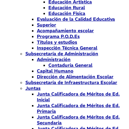
Educación Artística
Educación Rural
Educación Física
Evaluación de la Calidad Educativa
Superior
Acompañamiento escolar
Programa P.O.D.Es
Títulos y estudios
Inspección Técnica General
Subsecretaría de Administración
Administración
Contaduría General
Capital Humano
Dirección de Alimentación Escolar
Subsecretaría de Infraestructura Escolar
Juntas
Junta Calificadora de Méritos de Ed.
Inicial
Junta Calificadora de Méritos de Ed.
Primaria
Junta Calificadora de Méritos de Ed.
Secundaria
Junta Calificadora de Méritos de Ed.