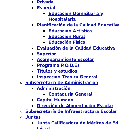
Privada
Especial
Educación Domiciliaria y
Hospitalaria
Planificación de la Calidad Educativa
Educación Artística
Educación Rural
Educación Física
Evaluación de la Calidad Educativa
Superior
Acompañamiento escolar
Programa P.O.D.Es
Títulos y estudios
Inspección Técnica General
Subsecretaría de Administración
Administración
Contaduría General
Capital Humano
Dirección de Alimentación Escolar
Subsecretaría de Infraestructura Escolar
Juntas
Junta Calificadora de Méritos de Ed.
Inicial