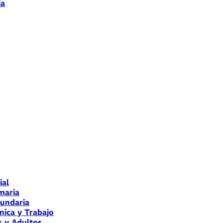
ia
ial
maria
cundaria
nica y Trabajo
s y Adultos