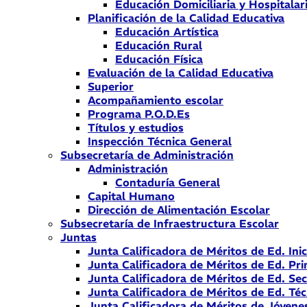
Educación Domiciliaria y Hospitalar
Planificación de la Calidad Educativa
Educación Artística
Educación Rural
Educación Física
Evaluación de la Calidad Educativa
Superior
Acompañamiento escolar
Programa P.O.D.Es
Títulos y estudios
Inspección Técnica General
Subsecretaría de Administración
Administración
Contaduría General
Capital Humano
Dirección de Alimentación Escolar
Subsecretaría de Infraestructura Escolar
Juntas
Junta Calificadora de Méritos de Ed. Inic
Junta Calificadora de Méritos de Ed. Pri
Junta Calificadora de Méritos de Ed. Se
Junta Calificadora de Méritos de Ed. Téc
Junta Calificadora de Méritos de Jóvene