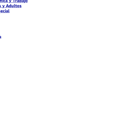
nica y Trabajo
s y Adultos
ecial
4