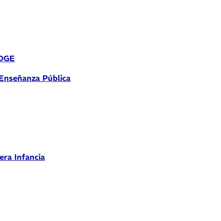
 DGE
 Enseñanza Pública
era Infancia