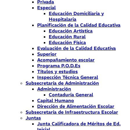
Privada
Especial
Educación Domiciliaria y
Hospitalaria
Planificación de la Calidad Educativa
Educación Artística
Educación Rural
Educación Física
Evaluación de la Calidad Educativa
Superior
Acompañamiento escolar
Programa P.O.D.Es
Títulos y estudios
Inspección Técnica General
Subsecretaría de Administración
Administración
Contaduría General
Capital Humano
Dirección de Alimentación Escolar
Subsecretaría de Infraestructura Escolar
Juntas
Junta Calificadora de Méritos de Ed.
Inicial