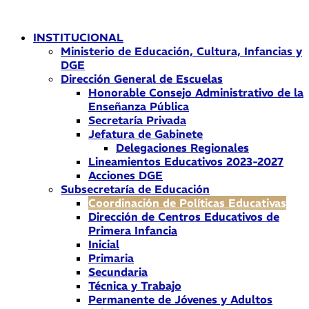
Ir
al
INSTITUCIONAL
contenido
Ministerio de Educación, Cultura, Infancias y
DGE
Dirección General de Escuelas
Honorable Consejo Administrativo de la
Enseñanza Pública
Secretaría Privada
Jefatura de Gabinete
Delegaciones Regionales
Lineamientos Educativos 2023-2027
Acciones DGE
Subsecretaría de Educación
Coordinación de Políticas Educativas
Dirección de Centros Educativos de
Primera Infancia
Inicial
Primaria
Secundaria
Técnica y Trabajo
Permanente de Jóvenes y Adultos