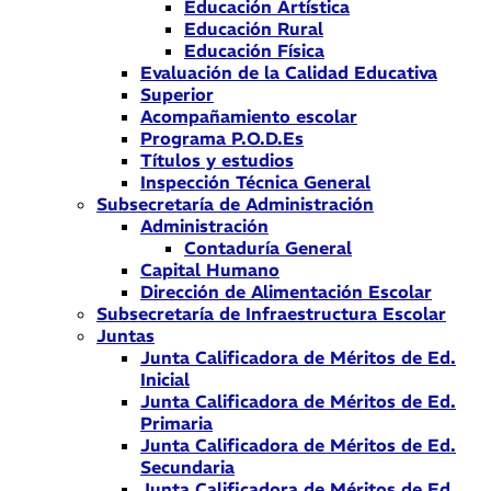
Educación Artística
Educación Rural
Educación Física
Evaluación de la Calidad Educativa
Superior
Acompañamiento escolar
Programa P.O.D.Es
Títulos y estudios
Inspección Técnica General
Subsecretaría de Administración
Administración
Contaduría General
Capital Humano
Dirección de Alimentación Escolar
Subsecretaría de Infraestructura Escolar
Juntas
Junta Calificadora de Méritos de Ed.
Inicial
Junta Calificadora de Méritos de Ed.
Primaria
Junta Calificadora de Méritos de Ed.
Secundaria
Junta Calificadora de Méritos de Ed.