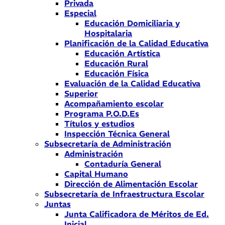
Privada
Especial
Educación Domiciliaria y
Hospitalaria
Planificación de la Calidad Educativa
Educación Artística
Educación Rural
Educación Física
Evaluación de la Calidad Educativa
Superior
Acompañamiento escolar
Programa P.O.D.Es
Títulos y estudios
Inspección Técnica General
Subsecretaría de Administración
Administración
Contaduría General
Capital Humano
Dirección de Alimentación Escolar
Subsecretaría de Infraestructura Escolar
Juntas
Junta Calificadora de Méritos de Ed.
Inicial