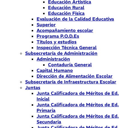
Educación Artística
Educación Rural
Educación Física
Evaluación de la Calidad Educativa
Superior
Acompañamiento escolar
Programa P.O.D.Es
Títulos y estudios
Inspección Técnica General
Subsecretaría de Administración
Administración
Contaduría General
Capital Humano
Dirección de Alimentación Escolar
Subsecretaría de Infraestructura Escolar
Juntas
Junta Calificadora de Méritos de Ed.
Inicial
Junta Calificadora de Méritos de Ed.
Primaria
Junta Calificadora de Méritos de Ed.
Secundaria
Junta Calificadora de Méritos de Ed.