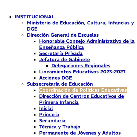
Ir
al
INSTITUCIONAL
contenido
Ministerio de Educación, Cultura, Infancias y
DGE
Dirección General de Escuelas
Honorable Consejo Administrativo de la
Enseñanza Pública
Secretaría Privada
Jefatura de Gabinete
Delegaciones Regionales
Lineamientos Educativos 2023-2027
Acciones DGE
Subsecretaría de Educación
Coordinación de Políticas Educativas
Dirección de Centros Educativos de
Primera Infancia
Inicial
Primaria
Secundaria
Técnica y Trabajo
Permanente de Jóvenes y Adultos