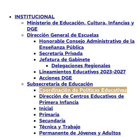
Ir
al
INSTITUCIONAL
contenido
Ministerio de Educación, Cultura, Infancias y
DGE
Dirección General de Escuelas
Honorable Consejo Administrativo de la
Enseñanza Pública
Secretaría Privada
Jefatura de Gabinete
Delegaciones Regionales
Lineamientos Educativos 2023-2027
Acciones DGE
Subsecretaría de Educación
Coordinación de Políticas Educativas
Dirección de Centros Educativos de
Primera Infancia
Inicial
Primaria
Secundaria
Técnica y Trabajo
Permanente de Jóvenes y Adultos