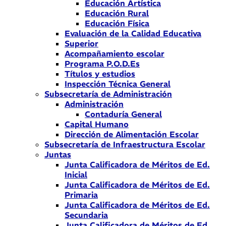
Educación Artística
Educación Rural
Educación Física
Evaluación de la Calidad Educativa
Superior
Acompañamiento escolar
Programa P.O.D.Es
Títulos y estudios
Inspección Técnica General
Subsecretaría de Administración
Administración
Contaduría General
Capital Humano
Dirección de Alimentación Escolar
Subsecretaría de Infraestructura Escolar
Juntas
Junta Calificadora de Méritos de Ed.
Inicial
Junta Calificadora de Méritos de Ed.
Primaria
Junta Calificadora de Méritos de Ed.
Secundaria
Junta Calificadora de Méritos de Ed.