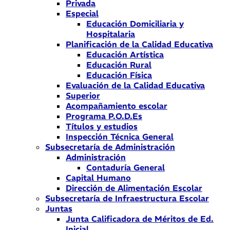
Privada
Especial
Educación Domiciliaria y
Hospitalaria
Planificación de la Calidad Educativa
Educación Artística
Educación Rural
Educación Física
Evaluación de la Calidad Educativa
Superior
Acompañamiento escolar
Programa P.O.D.Es
Títulos y estudios
Inspección Técnica General
Subsecretaría de Administración
Administración
Contaduría General
Capital Humano
Dirección de Alimentación Escolar
Subsecretaría de Infraestructura Escolar
Juntas
Junta Calificadora de Méritos de Ed.
Inicial