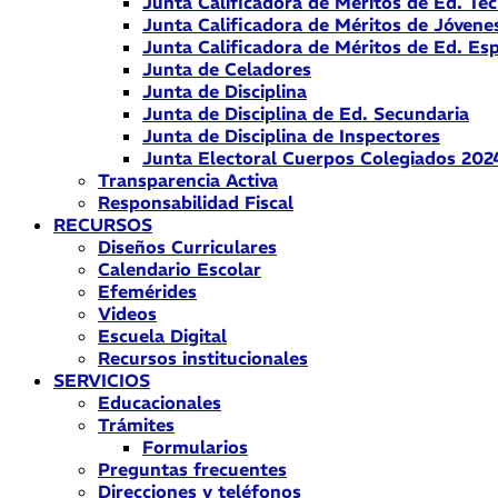
Junta Calificadora de Méritos de Ed. Téc
Junta Calificadora de Méritos de Jóvene
Junta Calificadora de Méritos de Ed. Esp
Junta de Celadores
Junta de Disciplina
Junta de Disciplina de Ed. Secundaria
Junta de Disciplina de Inspectores
Junta Electoral Cuerpos Colegiados 202
Transparencia Activa
Responsabilidad Fiscal
RECURSOS
Diseños Curriculares
Calendario Escolar
Efemérides
Videos
Escuela Digital
Recursos institucionales
SERVICIOS
Educacionales
Trámites
Formularios
Preguntas frecuentes
Direcciones y teléfonos