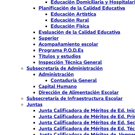
Educación Domiciliaria y Hospitalar
Planificación de la Calidad Educativa
Educación Artística
Educación Rural
Educación Física
Evaluación de la Calidad Educativa
Superior
Acompañamiento escolar
Programa P.O.D.Es
Títulos y estudios
Inspección Técnica General
Subsecretaría de Administración
Administración
Contaduría General
Capital Humano
Dirección de Alimentación Escolar
Subsecretaría de Infraestructura Escolar
Juntas
Junta Calificadora de Méritos de Ed. Inic
Junta Calificadora de Méritos de Ed. Pri
Junta Calificadora de Méritos de Ed. Se
Junta Calificadora de Méritos de Ed. Téc
Junta Calificadora de Méritos de Jóvene