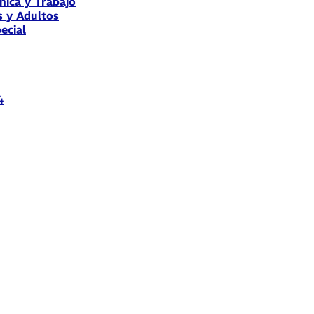
nica y Trabajo
s y Adultos
ecial
4