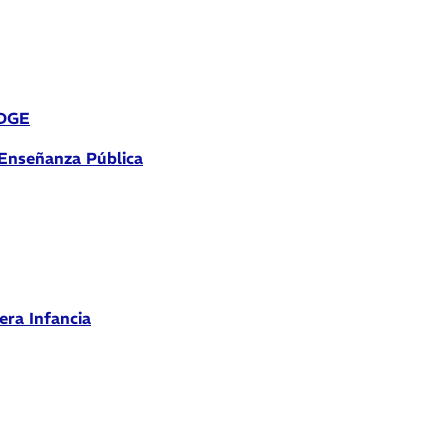
 DGE
 Enseñanza Pública
era Infancia