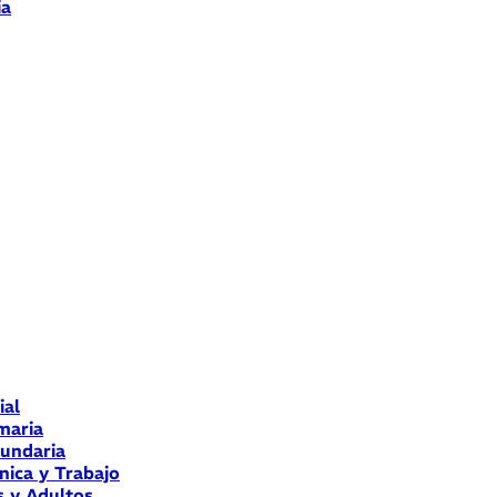
ia
ial
maria
cundaria
nica y Trabajo
s y Adultos