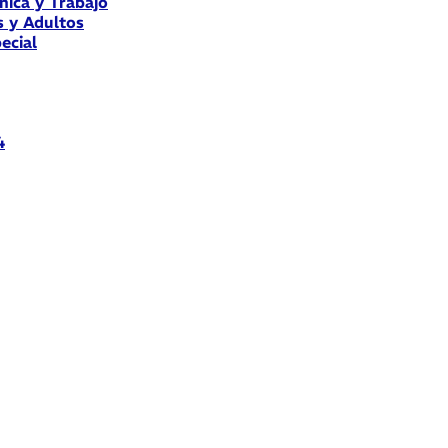
nica y Trabajo
s y Adultos
ecial
4