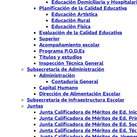
Educación Domiciliaria y Hospitalar
Planificación de la Calidad Educativa
Educación Artística
Educación Rural
Educación Física
Evaluación de la Calidad Educativa
Superior
Acompañamiento escolar
Programa P.O.D.Es
Títulos y estudios
Inspección Técnica General
Subsecretaría de Administración
Administración
Contaduría General
Capital Humano
Dirección de Alimentación Escolar
Subsecretaría de Infraestructura Escolar
Juntas
Junta Calificadora de Méritos de Ed. Inic
Junta Calificadora de Méritos de Ed. Pri
Junta Calificadora de Méritos de Ed. Se
Junta Calificadora de Méritos de Ed. Téc
Junta Calificadora de Méritos de Jóvene