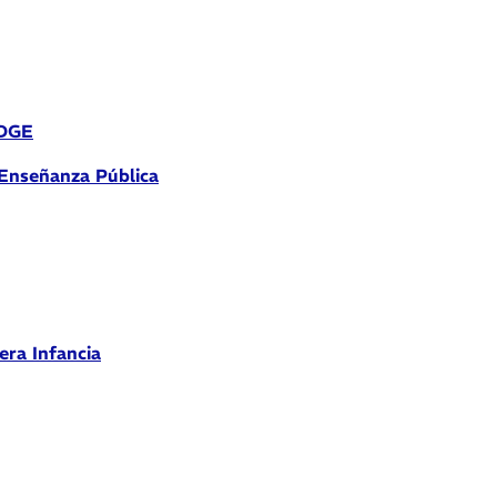
 DGE
 Enseñanza Pública
era Infancia