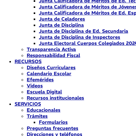
Junta Calificadora de Méritos de Ed. Téc
Junta Calificadora de Méritos de Jóvene
Junta Calificadora de Méritos de Ed. Esp
Junta de Celadores
Junta de Disciplina
Junta de Disciplina de Ed. Secundaria
Junta de Disciplina de Inspectores
Junta Electoral Cuerpos Colegiados 202
Transparencia Activa
Responsabilidad Fiscal
RECURSOS
Diseños Curriculares
Calendario Escolar
Efemérides
Videos
Escuela Digital
Recursos institucionales
SERVICIOS
Educacionales
Trámites
Formularios
Preguntas frecuentes
Direcciones y teléfonos