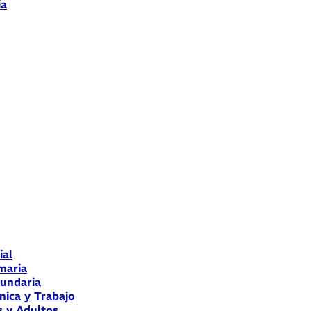
ia
ial
maria
cundaria
nica y Trabajo
s y Adultos