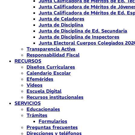
Junta Calificadora de Méritos de Ed. Téc
Junta Calificadora de Méritos de Jóvene
Junta Calificadora de Méritos de Ed. Esp
Junta de Celadores
Junta de Disciplina
Junta de Disciplina de Ed. Secundaria
Junta de Disciplina de Inspectores
Junta Electoral Cuerpos Colegiados 202
Transparencia Activa
Responsabilidad Fiscal
RECURSOS
Diseños Curriculares
Calendario Escolar
Efemérides
Videos
Escuela Digital
Recursos institucionales
SERVICIOS
Educacionales
Trámites
Formularios
Preguntas frecuentes
Direcciones y teléfonos