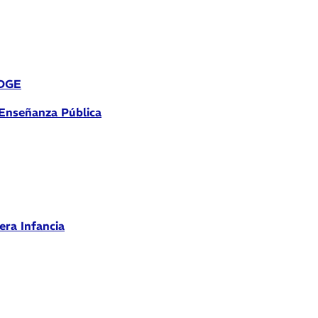
 DGE
 Enseñanza Pública
era Infancia