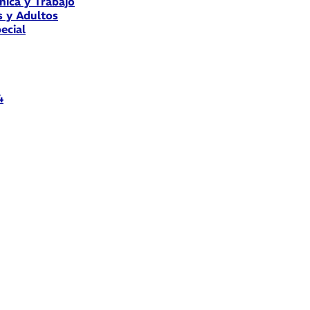
nica y Trabajo
s y Adultos
ecial
4