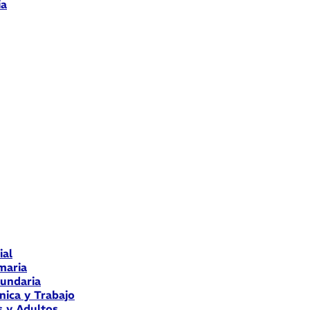
ia
ial
maria
cundaria
nica y Trabajo
s y Adultos