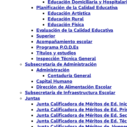
Educación Domiciliaria y Hospitalar
Planificación de la Calidad Educativa
Educación Artística
Educación Rural
Educación Física
Evaluación de la Calidad Educativa
Superior
Acompañamiento escolar
Programa P.O.D.Es
Títulos y estudios
Inspección Técnica General
Subsecretaría de Administración
Administración
Contaduría General
Capital Humano
Dirección de Alimentación Escolar
Subsecretaría de Infraestructura Escolar
Juntas
Junta Calificadora de Méritos de Ed. Inic
Junta Calificadora de Méritos de Ed. Pri
Junta Calificadora de Méritos de Ed. Se
Junta Calificadora de Méritos de Ed. Téc
Junta Calificadora de Méritos de Jóvene