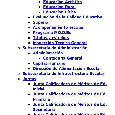
Educación Artística
Educación Rural
Educación Física
Evaluación de la Calidad Educativa
Superior
Acompañamiento escolar
Programa P.O.D.Es
Títulos y estudios
Inspección Técnica General
Subsecretaría de Administración
Administración
Contaduría General
Capital Humano
Dirección de Alimentación Escolar
Subsecretaría de Infraestructura Escolar
Juntas
Junta Calificadora de Méritos de Ed.
Inicial
Junta Calificadora de Méritos de Ed.
Primaria
Junta Calificadora de Méritos de Ed.
Secundaria
Junta Calificadora de Méritos de Ed.