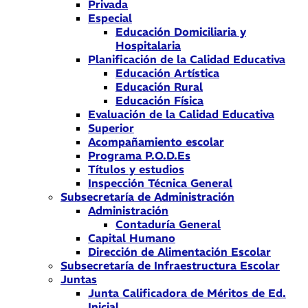
Privada
Especial
Educación Domiciliaria y
Hospitalaria
Planificación de la Calidad Educativa
Educación Artística
Educación Rural
Educación Física
Evaluación de la Calidad Educativa
Superior
Acompañamiento escolar
Programa P.O.D.Es
Títulos y estudios
Inspección Técnica General
Subsecretaría de Administración
Administración
Contaduría General
Capital Humano
Dirección de Alimentación Escolar
Subsecretaría de Infraestructura Escolar
Juntas
Junta Calificadora de Méritos de Ed.
Inicial