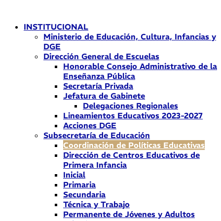
Ir
al
INSTITUCIONAL
contenido
Ministerio de Educación, Cultura, Infancias y
DGE
Dirección General de Escuelas
Honorable Consejo Administrativo de la
Enseñanza Pública
Secretaría Privada
Jefatura de Gabinete
Delegaciones Regionales
Lineamientos Educativos 2023-2027
Acciones DGE
Subsecretaría de Educación
Coordinación de Políticas Educativas
Dirección de Centros Educativos de
Primera Infancia
Inicial
Primaria
Secundaria
Técnica y Trabajo
Permanente de Jóvenes y Adultos