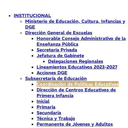
Ir
al
INSTITUCIONAL
contenido
Ministerio de Educación, Cultura, Infancias y
DGE
Dirección General de Escuelas
Honorable Consejo Administrativo de la
Enseñanza Pública
Secretaría Privada
Jefatura de Gabinete
Delegaciones Regionales
Lineamientos Educativos 2023-2027
Acciones DGE
Subsecretaría de Educación
Coordinación de Políticas Educativas
Dirección de Centros Educativos de
Primera Infancia
Inicial
Primaria
Secundaria
Técnica y Trabajo
Permanente de Jóvenes y Adultos