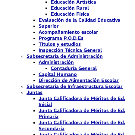
Educación Artística
Educación Rural
Educación Física
Evaluación de la Calidad Educativa
Superior
Acompañamiento escolar
Programa P.O.D.Es
Títulos y estudios
Inspección Técnica General
Subsecretaría de Administración
Administración
Contaduría General
Capital Humano
Dirección de Alimentación Escolar
Subsecretaría de Infraestructura Escolar
Juntas
Junta Calificadora de Méritos de Ed.
Inicial
Junta Calificadora de Méritos de Ed.
Primaria
Junta Calificadora de Méritos de Ed.
Secundaria
Junta Calificadora de Méritos de Ed.