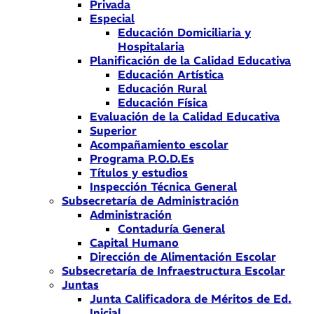
Privada
Especial
Educación Domiciliaria y
Hospitalaria
Planificación de la Calidad Educativa
Educación Artística
Educación Rural
Educación Física
Evaluación de la Calidad Educativa
Superior
Acompañamiento escolar
Programa P.O.D.Es
Títulos y estudios
Inspección Técnica General
Subsecretaría de Administración
Administración
Contaduría General
Capital Humano
Dirección de Alimentación Escolar
Subsecretaría de Infraestructura Escolar
Juntas
Junta Calificadora de Méritos de Ed.
Inicial