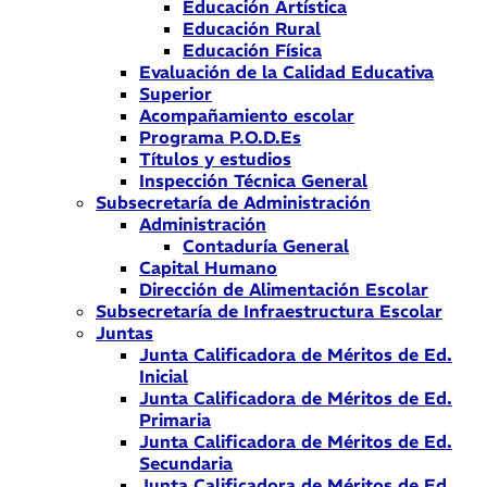
Educación Artística
Educación Rural
Educación Física
Evaluación de la Calidad Educativa
Superior
Acompañamiento escolar
Programa P.O.D.Es
Títulos y estudios
Inspección Técnica General
Subsecretaría de Administración
Administración
Contaduría General
Capital Humano
Dirección de Alimentación Escolar
Subsecretaría de Infraestructura Escolar
Juntas
Junta Calificadora de Méritos de Ed.
Inicial
Junta Calificadora de Méritos de Ed.
Primaria
Junta Calificadora de Méritos de Ed.
Secundaria
Junta Calificadora de Méritos de Ed.