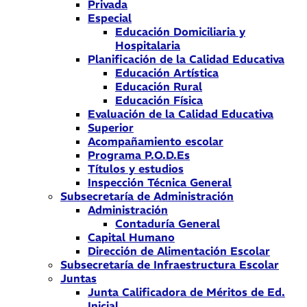
Privada
Especial
Educación Domiciliaria y
Hospitalaria
Planificación de la Calidad Educativa
Educación Artística
Educación Rural
Educación Física
Evaluación de la Calidad Educativa
Superior
Acompañamiento escolar
Programa P.O.D.Es
Títulos y estudios
Inspección Técnica General
Subsecretaría de Administración
Administración
Contaduría General
Capital Humano
Dirección de Alimentación Escolar
Subsecretaría de Infraestructura Escolar
Juntas
Junta Calificadora de Méritos de Ed.
Inicial