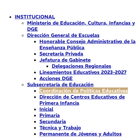
Ir
al
INSTITUCIONAL
contenido
Ministerio de Educación, Cultura, Infancias y
DGE
Dirección General de Escuelas
Honorable Consejo Administrativo de la
Enseñanza Pública
Secretaría Privada
Jefatura de Gabinete
Delegaciones Regionales
Lineamientos Educativos 2023-2027
Acciones DGE
Subsecretaría de Educación
Coordinación de Políticas Educativas
Dirección de Centros Educativos de
Primera Infancia
Inicial
Primaria
Secundaria
Técnica y Trabajo
Permanente de Jóvenes y Adultos