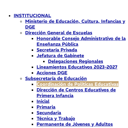
Ir
al
INSTITUCIONAL
contenido
Ministerio de Educación, Cultura, Infancias y
DGE
Dirección General de Escuelas
Honorable Consejo Administrativo de la
Enseñanza Pública
Secretaría Privada
Jefatura de Gabinete
Delegaciones Regionales
Lineamientos Educativos 2023-2027
Acciones DGE
Subsecretaría de Educación
Coordinación de Políticas Educativas
Dirección de Centros Educativos de
Primera Infancia
Inicial
Primaria
Secundaria
Técnica y Trabajo
Permanente de Jóvenes y Adultos