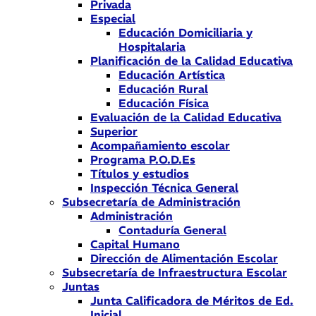
Privada
Especial
Educación Domiciliaria y
Hospitalaria
Planificación de la Calidad Educativa
Educación Artística
Educación Rural
Educación Física
Evaluación de la Calidad Educativa
Superior
Acompañamiento escolar
Programa P.O.D.Es
Títulos y estudios
Inspección Técnica General
Subsecretaría de Administración
Administración
Contaduría General
Capital Humano
Dirección de Alimentación Escolar
Subsecretaría de Infraestructura Escolar
Juntas
Junta Calificadora de Méritos de Ed.
Inicial