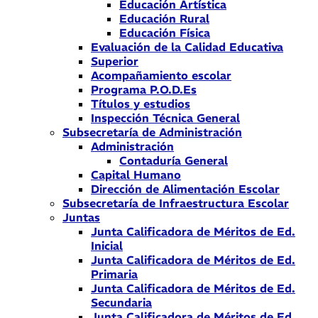
Educación Artística
Educación Rural
Educación Física
Evaluación de la Calidad Educativa
Superior
Acompañamiento escolar
Programa P.O.D.Es
Títulos y estudios
Inspección Técnica General
Subsecretaría de Administración
Administración
Contaduría General
Capital Humano
Dirección de Alimentación Escolar
Subsecretaría de Infraestructura Escolar
Juntas
Junta Calificadora de Méritos de Ed.
Inicial
Junta Calificadora de Méritos de Ed.
Primaria
Junta Calificadora de Méritos de Ed.
Secundaria
Junta Calificadora de Méritos de Ed.