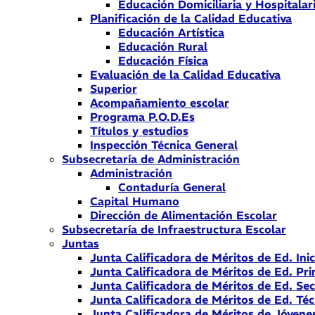
Educación Domiciliaria y Hospitalar
Planificación de la Calidad Educativa
Educación Artística
Educación Rural
Educación Física
Evaluación de la Calidad Educativa
Superior
Acompañamiento escolar
Programa P.O.D.Es
Títulos y estudios
Inspección Técnica General
Subsecretaría de Administración
Administración
Contaduría General
Capital Humano
Dirección de Alimentación Escolar
Subsecretaría de Infraestructura Escolar
Juntas
Junta Calificadora de Méritos de Ed. Inic
Junta Calificadora de Méritos de Ed. Pri
Junta Calificadora de Méritos de Ed. Se
Junta Calificadora de Méritos de Ed. Téc
Junta Calificadora de Méritos de Jóvene