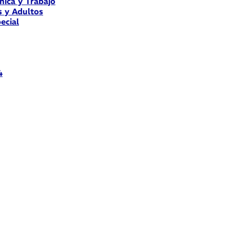
nica y Trabajo
s y Adultos
ecial
4