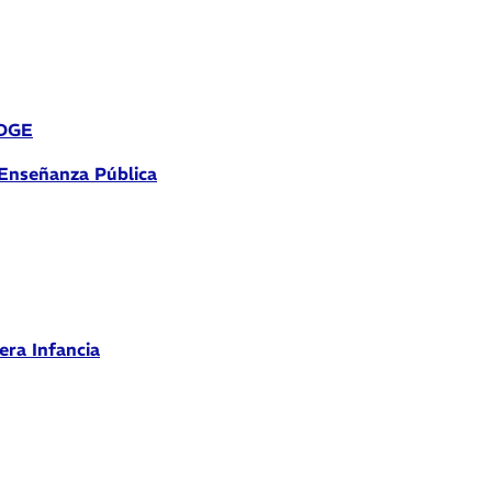
 DGE
 Enseñanza Pública
era Infancia