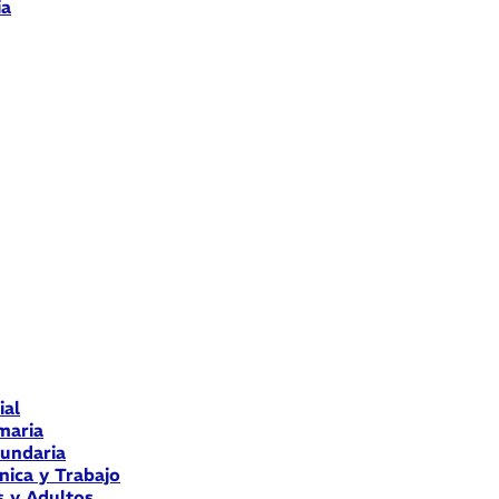
ia
ial
maria
cundaria
nica y Trabajo
s y Adultos