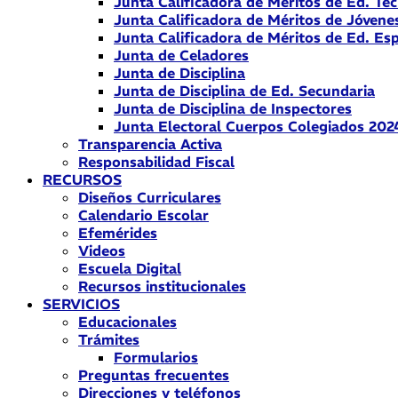
Junta Calificadora de Méritos de Ed. Téc
Junta Calificadora de Méritos de Jóvene
Junta Calificadora de Méritos de Ed. Esp
Junta de Celadores
Junta de Disciplina
Junta de Disciplina de Ed. Secundaria
Junta de Disciplina de Inspectores
Junta Electoral Cuerpos Colegiados 202
Transparencia Activa
Responsabilidad Fiscal
RECURSOS
Diseños Curriculares
Calendario Escolar
Efemérides
Videos
Escuela Digital
Recursos institucionales
SERVICIOS
Educacionales
Trámites
Formularios
Preguntas frecuentes
Direcciones y teléfonos