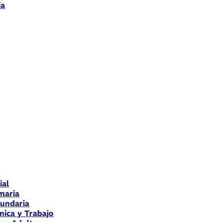
ia
ial
maria
cundaria
nica y Trabajo