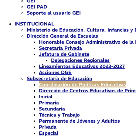
GEI
GEI PAD
Soporte al usuario GEI
INSTITUCIONAL
Ministerio de Educación, Cultura, Infancias y
Dirección General de Escuelas
Honorable Consejo Administrativo de la
Secretaría Privada
Jefatura de Gabinete
Delegaciones Regionales
Lineamientos Educativos 2023-2027
Acciones DGE
Subsecretaría de Educación
Coordinación de Políticas Educativas
Dirección de Centros Educativos de Prim
Inicial
Primaria
Secundaria
Técnica y Trabajo
Permanente de Jóvenes y Adultos
Privada
Especial