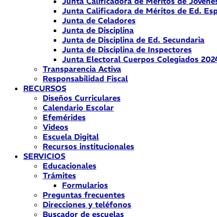
Junta Calificadora de Méritos de Jóvene
Junta Calificadora de Méritos de Ed. Esp
Junta de Celadores
Junta de Disciplina
Junta de Disciplina de Ed. Secundaria
Junta de Disciplina de Inspectores
Junta Electoral Cuerpos Colegiados 202
Transparencia Activa
Responsabilidad Fiscal
RECURSOS
Diseños Curriculares
Calendario Escolar
Efemérides
Videos
Escuela Digital
Recursos institucionales
SERVICIOS
Educacionales
Trámites
Formularios
Preguntas frecuentes
Direcciones y teléfonos
Buscador de escuelas