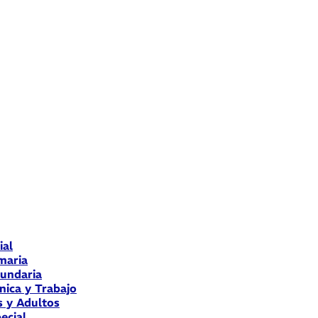
ial
maria
cundaria
nica y Trabajo
s y Adultos
ecial