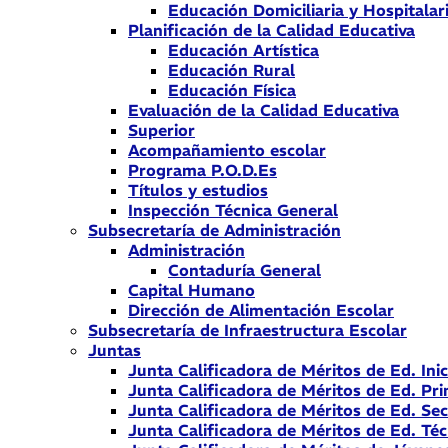
Educación Domiciliaria y Hospitalar
Planificación de la Calidad Educativa
Educación Artística
Educación Rural
Educación Física
Evaluación de la Calidad Educativa
Superior
Acompañamiento escolar
Programa P.O.D.Es
Títulos y estudios
Inspección Técnica General
Subsecretaría de Administración
Administración
Contaduría General
Capital Humano
Dirección de Alimentación Escolar
Subsecretaría de Infraestructura Escolar
Juntas
Junta Calificadora de Méritos de Ed. Inic
Junta Calificadora de Méritos de Ed. Pri
Junta Calificadora de Méritos de Ed. Se
Junta Calificadora de Méritos de Ed. Téc