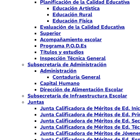
Planificación de la Calidad Educativa
Educación Artística
Educación Rural
Educación Física
Evaluación de la Calidad Educativa
Superior
Acompañamiento escolar
Programa P.O.D.Es
Títulos y estudios
Inspección Técnica General
Subsecretaría de Administración
Administración
Contaduría General
Capital Humano
Dirección de Alimentación Escolar
Subsecretaría de Infraestructura Escolar
Juntas
Junta Calificadora de Méritos de Ed. Inic
Junta Calificadora de Méritos de Ed. Pri
Junta Calificadora de Méritos de Ed. Se
Junta Calificadora de Méritos de Ed. Téc
Junta Calificadora de Méritos de Jóvene
Junta Calificadora de Méritos de Ed. Esp