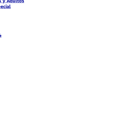
s y Adultos
ecial
4