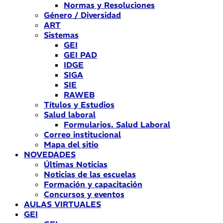
Normas y Resoluciones
Género / Diversidad
ART
Sistemas
GEI
GEI PAD
IDGE
SIGA
SIE
RAWEB
Títulos y Estudios
Salud laboral
Formularios. Salud Laboral
Correo institucional
Mapa del sitio
NOVEDADES
Últimas Noticias
Noticias de las escuelas
Formación y capacitación
Concursos y eventos
AULAS VIRTUALES
GEI