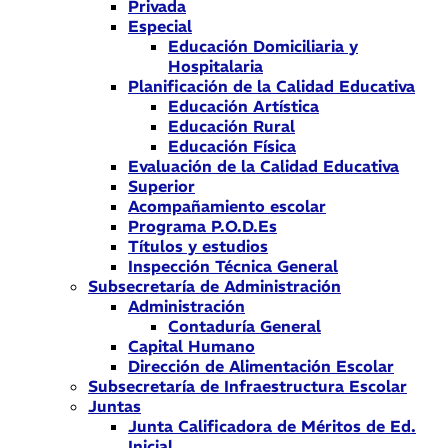
Privada
Especial
Educación Domiciliaria y
Hospitalaria
Planificación de la Calidad Educativa
Educación Artística
Educación Rural
Educación Física
Evaluación de la Calidad Educativa
Superior
Acompañamiento escolar
Programa P.O.D.Es
Títulos y estudios
Inspección Técnica General
Subsecretaría de Administración
Administración
Contaduría General
Capital Humano
Dirección de Alimentación Escolar
Subsecretaría de Infraestructura Escolar
Juntas
Junta Calificadora de Méritos de Ed.
Inicial