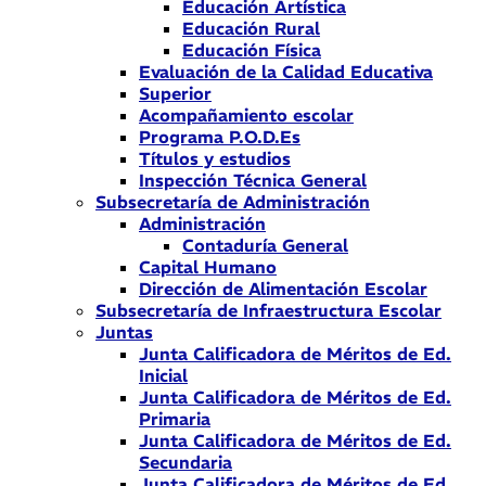
Educación Artística
Educación Rural
Educación Física
Evaluación de la Calidad Educativa
Superior
Acompañamiento escolar
Programa P.O.D.Es
Títulos y estudios
Inspección Técnica General
Subsecretaría de Administración
Administración
Contaduría General
Capital Humano
Dirección de Alimentación Escolar
Subsecretaría de Infraestructura Escolar
Juntas
Junta Calificadora de Méritos de Ed.
Inicial
Junta Calificadora de Méritos de Ed.
Primaria
Junta Calificadora de Méritos de Ed.
Secundaria
Junta Calificadora de Méritos de Ed.