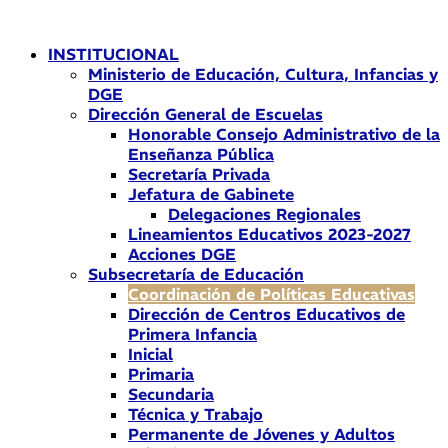
Ir
al
INSTITUCIONAL
contenido
Ministerio de Educación, Cultura, Infancias y
DGE
Dirección General de Escuelas
Honorable Consejo Administrativo de la
Enseñanza Pública
Secretaría Privada
Jefatura de Gabinete
Delegaciones Regionales
Lineamientos Educativos 2023-2027
Acciones DGE
Subsecretaría de Educación
Coordinación de Políticas Educativas
Dirección de Centros Educativos de
Primera Infancia
Inicial
Primaria
Secundaria
Técnica y Trabajo
Permanente de Jóvenes y Adultos