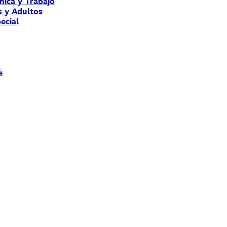
nica y Trabajo
s y Adultos
ecial
4