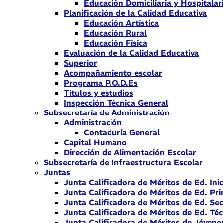
Educación Domiciliaria y Hospitalar
Planificación de la Calidad Educativa
Educación Artística
Educación Rural
Educación Física
Evaluación de la Calidad Educativa
Superior
Acompañamiento escolar
Programa P.O.D.Es
Títulos y estudios
Inspección Técnica General
Subsecretaría de Administración
Administración
Contaduría General
Capital Humano
Dirección de Alimentación Escolar
Subsecretaría de Infraestructura Escolar
Juntas
Junta Calificadora de Méritos de Ed. Inic
Junta Calificadora de Méritos de Ed. Pri
Junta Calificadora de Méritos de Ed. Se
Junta Calificadora de Méritos de Ed. Téc
Junta Calificadora de Méritos de Jóvene