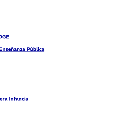
 DGE
 Enseñanza Pública
era Infancia