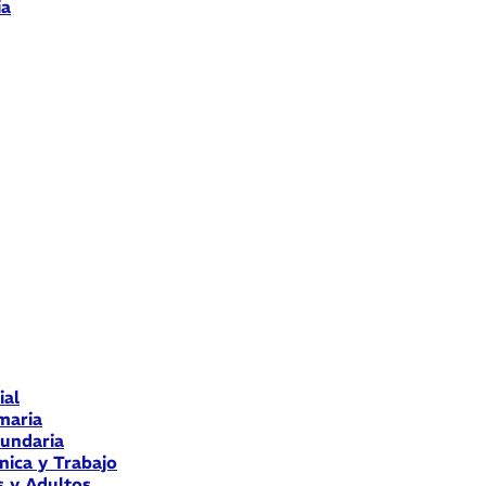
ia
ial
maria
cundaria
nica y Trabajo
s y Adultos