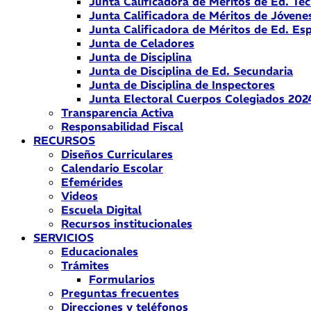
Junta Calificadora de Méritos de Ed. Téc
Junta Calificadora de Méritos de Jóvene
Junta Calificadora de Méritos de Ed. Esp
Junta de Celadores
Junta de Disciplina
Junta de Disciplina de Ed. Secundaria
Junta de Disciplina de Inspectores
Junta Electoral Cuerpos Colegiados 202
Transparencia Activa
Responsabilidad Fiscal
RECURSOS
Diseños Curriculares
Calendario Escolar
Efemérides
Videos
Escuela Digital
Recursos institucionales
SERVICIOS
Educacionales
Trámites
Formularios
Preguntas frecuentes
Direcciones y teléfonos