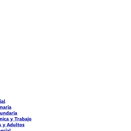
ial
maria
cundaria
nica y Trabajo
s y Adultos
ecial