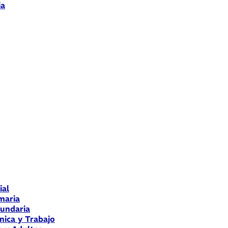
ia
ial
maria
cundaria
nica y Trabajo