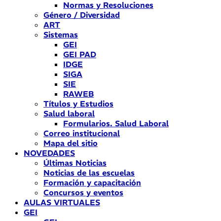
Normas y Resoluciones
Género / Diversidad
ART
Sistemas
GEI
GEI PAD
IDGE
SIGA
SIE
RAWEB
Títulos y Estudios
Salud laboral
Formularios. Salud Laboral
Correo institucional
Mapa del sitio
NOVEDADES
Últimas Noticias
Noticias de las escuelas
Formación y capacitación
Concursos y eventos
AULAS VIRTUALES
GEI