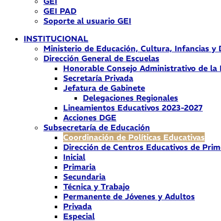
GEI
GEI PAD
Soporte al usuario GEI
INSTITUCIONAL
Ministerio de Educación, Cultura, Infancias y
Dirección General de Escuelas
Honorable Consejo Administrativo de la
Secretaría Privada
Jefatura de Gabinete
Delegaciones Regionales
Lineamientos Educativos 2023-2027
Acciones DGE
Subsecretaría de Educación
Coordinación de Políticas Educativas
Dirección de Centros Educativos de Prim
Inicial
Primaria
Secundaria
Técnica y Trabajo
Permanente de Jóvenes y Adultos
Privada
Especial