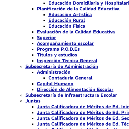
Educación Domiciliaria y Hospitalar
Planificación de la Calidad Educativa
Educación Artística
Educación Rural
Educación Física
Evaluación de la Calidad Educativa
Superior
Acompañamiento escolar
Programa P.O.D.Es
Títulos y estudios
Inspección Técnica General
Subsecretaría de Administración
Administración
Contaduría General
Capital Humano
Dirección de Alimentación Escolar
Subsecretaría de Infraestructura Escolar
Juntas
Junta Calificadora de Méritos de Ed. Inic
Junta Calificadora de Méritos de Ed. Pri
Junta Calificadora de Méritos de Ed. Se
Junta Calificadora de Méritos de Ed. Téc