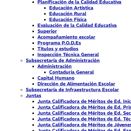
Planificación de la Calidad Educativa
Educación Artística
Educación Rural
Educación Física
Evaluación de la Calidad Educativa
Superior
Acompañamiento escolar
Programa P.O.D.Es
Títulos y estudios
Inspección Técnica General
Subsecretaría de Administración
Administración
Contaduría General
Capital Humano
Dirección de Alimentación Escolar
Subsecretaría de Infraestructura Escolar
Juntas
Junta Calificadora de Méritos de Ed. Inic
Junta Calificadora de Méritos de Ed. Pri
Junta Calificadora de Méritos de Ed. Se
Junta Calificadora de Méritos de Ed. Téc
Junta Calificadora de Méritos de Jóvene
Junta Calificadora de Méritos de Ed. Esp