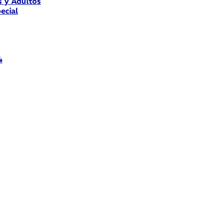
s y Adultos
ecial
4