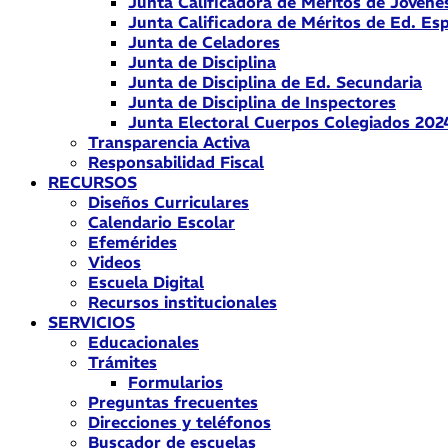
Junta Calificadora de Méritos de Jóvene
Junta Calificadora de Méritos de Ed. Esp
Junta de Celadores
Junta de Disciplina
Junta de Disciplina de Ed. Secundaria
Junta de Disciplina de Inspectores
Junta Electoral Cuerpos Colegiados 202
Transparencia Activa
Responsabilidad Fiscal
RECURSOS
Diseños Curriculares
Calendario Escolar
Efemérides
Videos
Escuela Digital
Recursos institucionales
SERVICIOS
Educacionales
Trámites
Formularios
Preguntas frecuentes
Direcciones y teléfonos
Buscador de escuelas