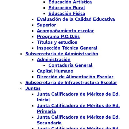
Educación Artística
Educación Rural
Educación Física
Evaluación de la Calidad Educativa
Superior
Acompañamiento escolar
Programa P.O.D.Es
Títulos y estudios
Inspección Técnica General
Subsecretaría de Administración
Administración
Contaduría General
Capital Humano
Dirección de Alimentación Escolar
Subsecretaría de Infraestructura Escolar
Juntas
Junta Calificadora de Méritos de Ed.
Inicial
Junta Calificadora de Méritos de Ed.
Primaria
Junta Calificadora de Méritos de Ed.
Secundaria
Junta Calificadora de Méritos de Ed.