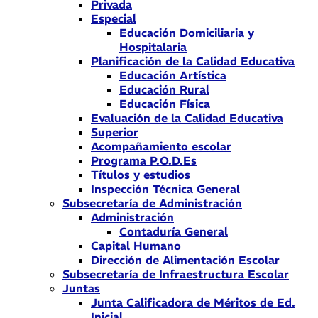
Privada
Especial
Educación Domiciliaria y
Hospitalaria
Planificación de la Calidad Educativa
Educación Artística
Educación Rural
Educación Física
Evaluación de la Calidad Educativa
Superior
Acompañamiento escolar
Programa P.O.D.Es
Títulos y estudios
Inspección Técnica General
Subsecretaría de Administración
Administración
Contaduría General
Capital Humano
Dirección de Alimentación Escolar
Subsecretaría de Infraestructura Escolar
Juntas
Junta Calificadora de Méritos de Ed.
Inicial