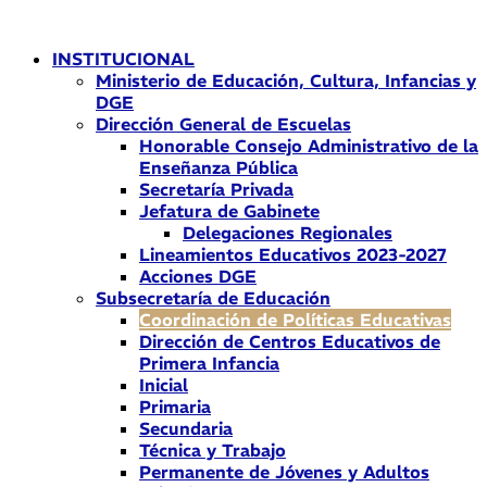
Ir
al
INSTITUCIONAL
contenido
Ministerio de Educación, Cultura, Infancias y
DGE
Dirección General de Escuelas
Honorable Consejo Administrativo de la
Enseñanza Pública
Secretaría Privada
Jefatura de Gabinete
Delegaciones Regionales
Lineamientos Educativos 2023-2027
Acciones DGE
Subsecretaría de Educación
Coordinación de Políticas Educativas
Dirección de Centros Educativos de
Primera Infancia
Inicial
Primaria
Secundaria
Técnica y Trabajo
Permanente de Jóvenes y Adultos