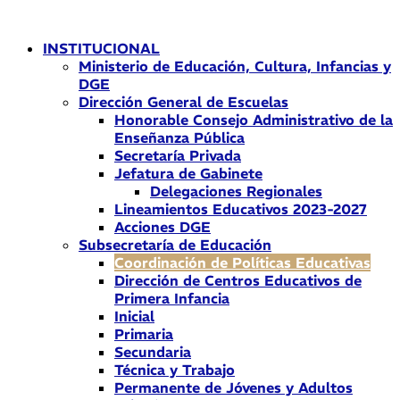
Ir
al
INSTITUCIONAL
contenido
Ministerio de Educación, Cultura, Infancias y
DGE
Dirección General de Escuelas
Honorable Consejo Administrativo de la
Enseñanza Pública
Secretaría Privada
Jefatura de Gabinete
Delegaciones Regionales
Lineamientos Educativos 2023-2027
Acciones DGE
Subsecretaría de Educación
Coordinación de Políticas Educativas
Dirección de Centros Educativos de
Primera Infancia
Inicial
Primaria
Secundaria
Técnica y Trabajo
Permanente de Jóvenes y Adultos