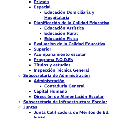
Privada
Especial
Educación Domiciliaria y
Hospitalaria
Planificación de la Calidad Educativa
Educación Artística
Educación Rural
Educación Física
Evaluación de la Calidad Educativa
Superior
Acompañamiento escolar
Programa P.O.D.Es
Títulos y estudios
Inspección Técnica General
Subsecretaría de Administración
Administración
Contaduría General
Capital Humano
Dirección de Alimentación Escolar
Subsecretaría de Infraestructura Escolar
Juntas
Junta Calificadora de Méritos de Ed.
Inicial