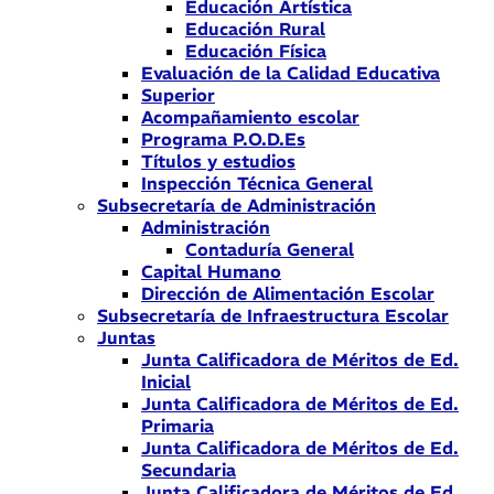
Educación Artística
Educación Rural
Educación Física
Evaluación de la Calidad Educativa
Superior
Acompañamiento escolar
Programa P.O.D.Es
Títulos y estudios
Inspección Técnica General
Subsecretaría de Administración
Administración
Contaduría General
Capital Humano
Dirección de Alimentación Escolar
Subsecretaría de Infraestructura Escolar
Juntas
Junta Calificadora de Méritos de Ed.
Inicial
Junta Calificadora de Méritos de Ed.
Primaria
Junta Calificadora de Méritos de Ed.
Secundaria
Junta Calificadora de Méritos de Ed.