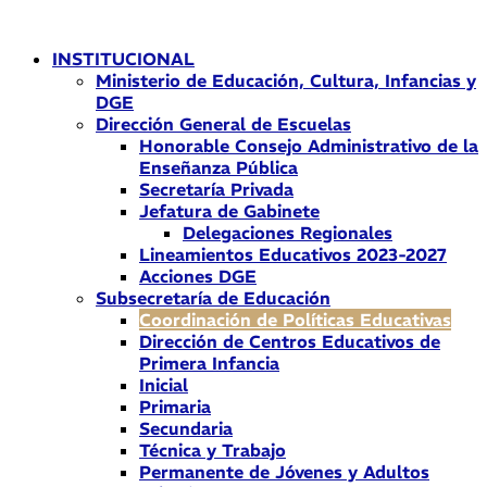
Ir
al
INSTITUCIONAL
contenido
Ministerio de Educación, Cultura, Infancias y
DGE
Dirección General de Escuelas
Honorable Consejo Administrativo de la
Enseñanza Pública
Secretaría Privada
Jefatura de Gabinete
Delegaciones Regionales
Lineamientos Educativos 2023-2027
Acciones DGE
Subsecretaría de Educación
Coordinación de Políticas Educativas
Dirección de Centros Educativos de
Primera Infancia
Inicial
Primaria
Secundaria
Técnica y Trabajo
Permanente de Jóvenes y Adultos