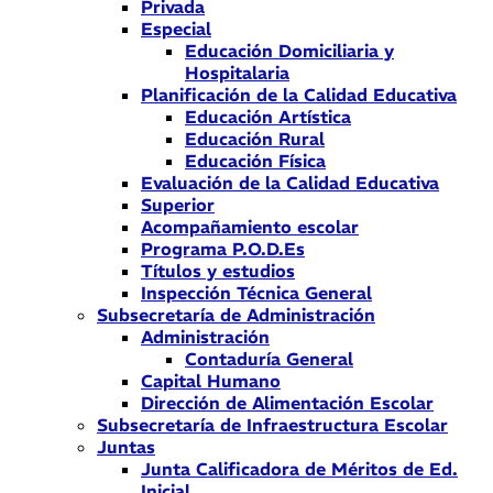
Privada
Especial
Educación Domiciliaria y
Hospitalaria
Planificación de la Calidad Educativa
Educación Artística
Educación Rural
Educación Física
Evaluación de la Calidad Educativa
Superior
Acompañamiento escolar
Programa P.O.D.Es
Títulos y estudios
Inspección Técnica General
Subsecretaría de Administración
Administración
Contaduría General
Capital Humano
Dirección de Alimentación Escolar
Subsecretaría de Infraestructura Escolar
Juntas
Junta Calificadora de Méritos de Ed.
Inicial