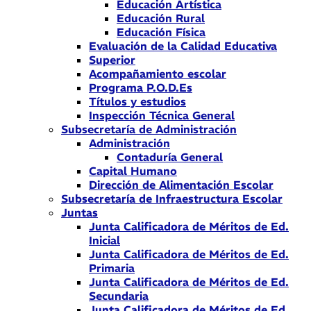
Educación Artística
Educación Rural
Educación Física
Evaluación de la Calidad Educativa
Superior
Acompañamiento escolar
Programa P.O.D.Es
Títulos y estudios
Inspección Técnica General
Subsecretaría de Administración
Administración
Contaduría General
Capital Humano
Dirección de Alimentación Escolar
Subsecretaría de Infraestructura Escolar
Juntas
Junta Calificadora de Méritos de Ed.
Inicial
Junta Calificadora de Méritos de Ed.
Primaria
Junta Calificadora de Méritos de Ed.
Secundaria
Junta Calificadora de Méritos de Ed.