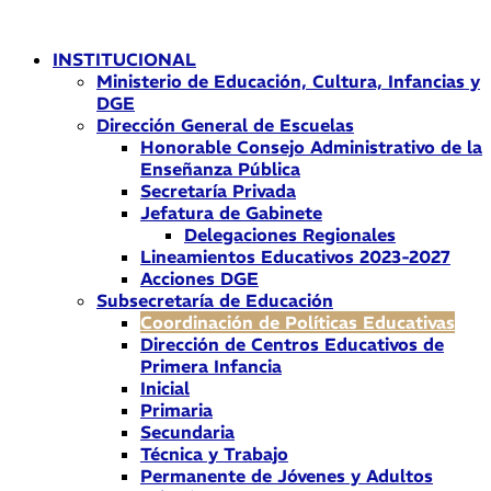
Ir
al
INSTITUCIONAL
contenido
Ministerio de Educación, Cultura, Infancias y
DGE
Dirección General de Escuelas
Honorable Consejo Administrativo de la
Enseñanza Pública
Secretaría Privada
Jefatura de Gabinete
Delegaciones Regionales
Lineamientos Educativos 2023-2027
Acciones DGE
Subsecretaría de Educación
Coordinación de Políticas Educativas
Dirección de Centros Educativos de
Primera Infancia
Inicial
Primaria
Secundaria
Técnica y Trabajo
Permanente de Jóvenes y Adultos