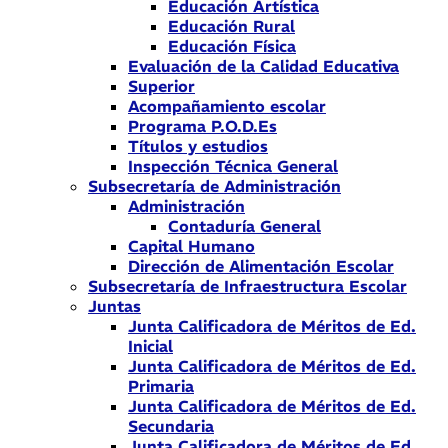
Educación Artística
Educación Rural
Educación Física
Evaluación de la Calidad Educativa
Superior
Acompañamiento escolar
Programa P.O.D.Es
Títulos y estudios
Inspección Técnica General
Subsecretaría de Administración
Administración
Contaduría General
Capital Humano
Dirección de Alimentación Escolar
Subsecretaría de Infraestructura Escolar
Juntas
Junta Calificadora de Méritos de Ed.
Inicial
Junta Calificadora de Méritos de Ed.
Primaria
Junta Calificadora de Méritos de Ed.
Secundaria
Junta Calificadora de Méritos de Ed.