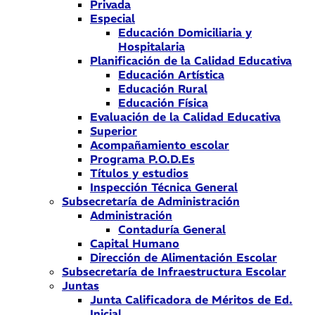
Privada
Especial
Educación Domiciliaria y
Hospitalaria
Planificación de la Calidad Educativa
Educación Artística
Educación Rural
Educación Física
Evaluación de la Calidad Educativa
Superior
Acompañamiento escolar
Programa P.O.D.Es
Títulos y estudios
Inspección Técnica General
Subsecretaría de Administración
Administración
Contaduría General
Capital Humano
Dirección de Alimentación Escolar
Subsecretaría de Infraestructura Escolar
Juntas
Junta Calificadora de Méritos de Ed.
Inicial