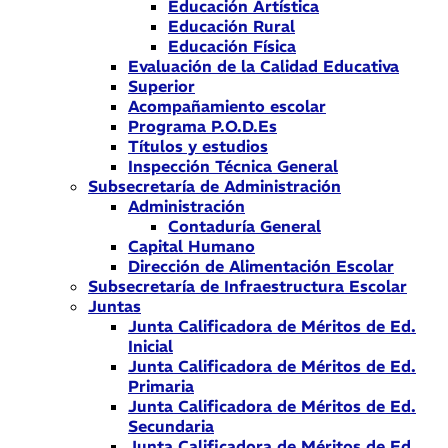
Educación Artística
Educación Rural
Educación Física
Evaluación de la Calidad Educativa
Superior
Acompañamiento escolar
Programa P.O.D.Es
Títulos y estudios
Inspección Técnica General
Subsecretaría de Administración
Administración
Contaduría General
Capital Humano
Dirección de Alimentación Escolar
Subsecretaría de Infraestructura Escolar
Juntas
Junta Calificadora de Méritos de Ed.
Inicial
Junta Calificadora de Méritos de Ed.
Primaria
Junta Calificadora de Méritos de Ed.
Secundaria
Junta Calificadora de Méritos de Ed.