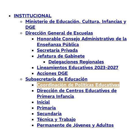
Ir
al
INSTITUCIONAL
contenido
Ministerio de Educación, Cultura, Infancias y
DGE
Dirección General de Escuelas
Honorable Consejo Administrativo de la
Enseñanza Pública
Secretaría Privada
Jefatura de Gabinete
Delegaciones Regionales
Lineamientos Educativos 2023-2027
Acciones DGE
Subsecretaría de Educación
Coordinación de Políticas Educativas
Dirección de Centros Educativos de
Primera Infancia
Inicial
Primaria
Secundaria
Técnica y Trabajo
Permanente de Jóvenes y Adultos