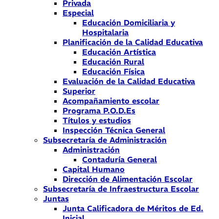
Privada
Especial
Educación Domiciliaria y
Hospitalaria
Planificación de la Calidad Educativa
Educación Artística
Educación Rural
Educación Física
Evaluación de la Calidad Educativa
Superior
Acompañamiento escolar
Programa P.O.D.Es
Títulos y estudios
Inspección Técnica General
Subsecretaría de Administración
Administración
Contaduría General
Capital Humano
Dirección de Alimentación Escolar
Subsecretaría de Infraestructura Escolar
Juntas
Junta Calificadora de Méritos de Ed.
Inicial