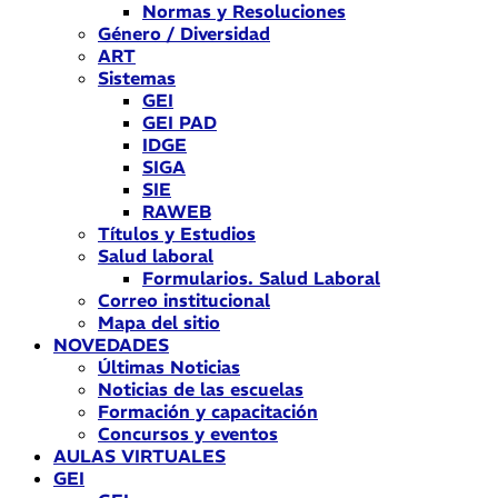
Normas y Resoluciones
Género / Diversidad
ART
Sistemas
GEI
GEI PAD
IDGE
SIGA
SIE
RAWEB
Títulos y Estudios
Salud laboral
Formularios. Salud Laboral
Correo institucional
Mapa del sitio
NOVEDADES
Últimas Noticias
Noticias de las escuelas
Formación y capacitación
Concursos y eventos
AULAS VIRTUALES
GEI