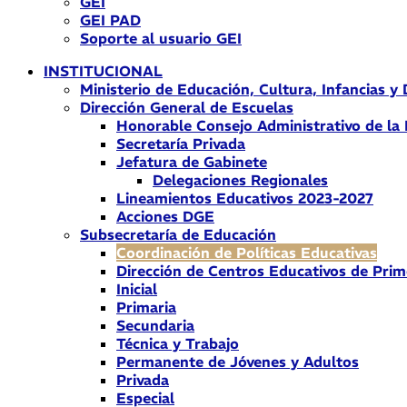
GEI
GEI PAD
Soporte al usuario GEI
INSTITUCIONAL
Ministerio de Educación, Cultura, Infancias y
Dirección General de Escuelas
Honorable Consejo Administrativo de la
Secretaría Privada
Jefatura de Gabinete
Delegaciones Regionales
Lineamientos Educativos 2023-2027
Acciones DGE
Subsecretaría de Educación
Coordinación de Políticas Educativas
Dirección de Centros Educativos de Prim
Inicial
Primaria
Secundaria
Técnica y Trabajo
Permanente de Jóvenes y Adultos
Privada
Especial