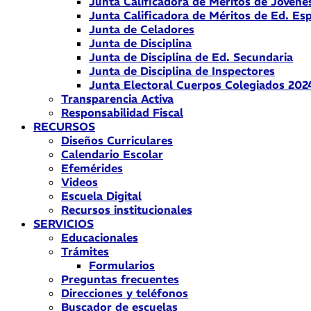
Junta Calificadora de Méritos de Jóvene
Junta Calificadora de Méritos de Ed. Esp
Junta de Celadores
Junta de Disciplina
Junta de Disciplina de Ed. Secundaria
Junta de Disciplina de Inspectores
Junta Electoral Cuerpos Colegiados 202
Transparencia Activa
Responsabilidad Fiscal
RECURSOS
Diseños Curriculares
Calendario Escolar
Efemérides
Videos
Escuela Digital
Recursos institucionales
SERVICIOS
Educacionales
Trámites
Formularios
Preguntas frecuentes
Direcciones y teléfonos
Buscador de escuelas