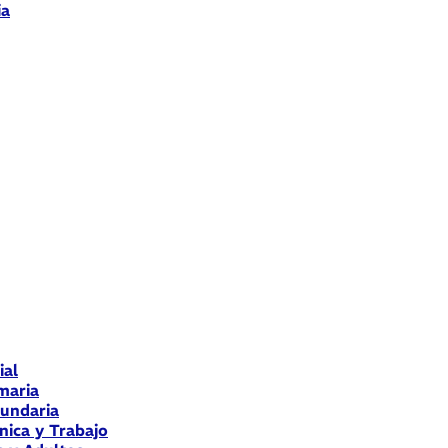
ia
ial
maria
cundaria
nica y Trabajo