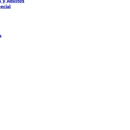
s y Adultos
ecial
4