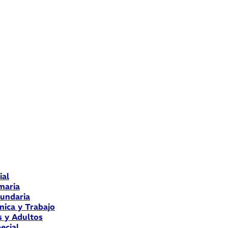
ial
maria
cundaria
nica y Trabajo
s y Adultos
ecial