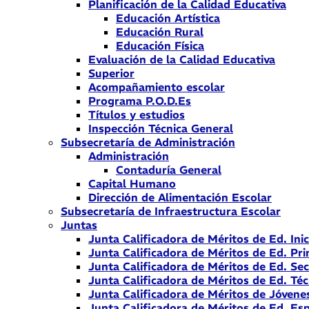
Planificación de la Calidad Educativa
Educación Artística
Educación Rural
Educación Física
Evaluación de la Calidad Educativa
Superior
Acompañamiento escolar
Programa P.O.D.Es
Títulos y estudios
Inspección Técnica General
Subsecretaría de Administración
Administración
Contaduría General
Capital Humano
Dirección de Alimentación Escolar
Subsecretaría de Infraestructura Escolar
Juntas
Junta Calificadora de Méritos de Ed. Inic
Junta Calificadora de Méritos de Ed. Pri
Junta Calificadora de Méritos de Ed. Se
Junta Calificadora de Méritos de Ed. Téc
Junta Calificadora de Méritos de Jóvene
Junta Calificadora de Méritos de Ed. Esp