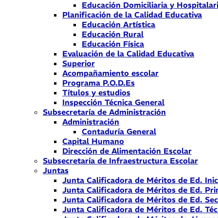
Educación Domiciliaria y Hospitalar
Planificación de la Calidad Educativa
Educación Artística
Educación Rural
Educación Física
Evaluación de la Calidad Educativa
Superior
Acompañamiento escolar
Programa P.O.D.Es
Títulos y estudios
Inspección Técnica General
Subsecretaría de Administración
Administración
Contaduría General
Capital Humano
Dirección de Alimentación Escolar
Subsecretaría de Infraestructura Escolar
Juntas
Junta Calificadora de Méritos de Ed. Inic
Junta Calificadora de Méritos de Ed. Pri
Junta Calificadora de Méritos de Ed. Se
Junta Calificadora de Méritos de Ed. Téc