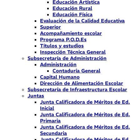
Educación Artística
Educación Rural
Educación Física
Evaluación de la Calidad Educativa
Superior
Acompañamiento escolar
Programa P.O.D.Es
Títulos y estudios
Inspección Técnica General
Subsecretaría de Administración
Administración
Contaduría General
Capital Humano
Dirección de Alimentación Escolar
Subsecretaría de Infraestructura Escolar
Juntas
Junta Calificadora de Méritos de Ed.
Inicial
Junta Calificadora de Méritos de Ed.
Primaria
Junta Calificadora de Méritos de Ed.
Secundaria
Junta Calificadora de Méritos de Ed.