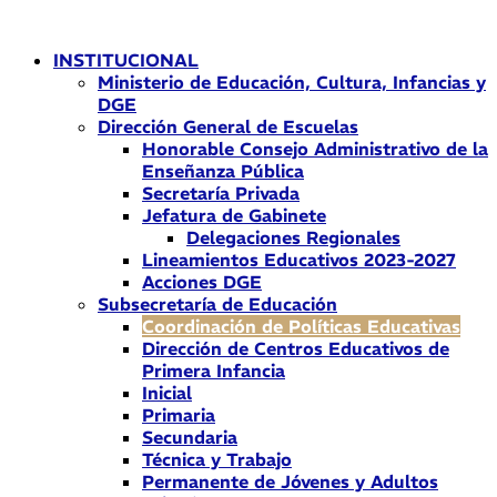
Ir
al
INSTITUCIONAL
contenido
Ministerio de Educación, Cultura, Infancias y
DGE
Dirección General de Escuelas
Honorable Consejo Administrativo de la
Enseñanza Pública
Secretaría Privada
Jefatura de Gabinete
Delegaciones Regionales
Lineamientos Educativos 2023-2027
Acciones DGE
Subsecretaría de Educación
Coordinación de Políticas Educativas
Dirección de Centros Educativos de
Primera Infancia
Inicial
Primaria
Secundaria
Técnica y Trabajo
Permanente de Jóvenes y Adultos