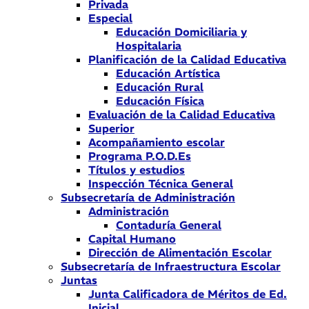
Privada
Especial
Educación Domiciliaria y
Hospitalaria
Planificación de la Calidad Educativa
Educación Artística
Educación Rural
Educación Física
Evaluación de la Calidad Educativa
Superior
Acompañamiento escolar
Programa P.O.D.Es
Títulos y estudios
Inspección Técnica General
Subsecretaría de Administración
Administración
Contaduría General
Capital Humano
Dirección de Alimentación Escolar
Subsecretaría de Infraestructura Escolar
Juntas
Junta Calificadora de Méritos de Ed.
Inicial