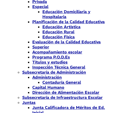
Privada
Especial
Educación Domiciliaria y
Hospitalaria
Planificación de la Calidad Educativa
Educación Artística
Educación Rural
Educación Física
Evaluación de la Calidad Educativa
Superior
Acompañamiento escolar
Programa P.O.D.Es
Títulos y estudios
Inspección Técnica General
Subsecretaría de Administración
Administración
Contaduría General
Capital Humano
Dirección de Alimentación Escolar
Subsecretaría de Infraestructura Escolar
Juntas
Junta Calificadora de Méritos de Ed.
Inicial