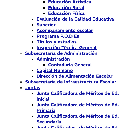
Educación Artística
Educación Rural
Educación Física
Evaluación de la Calidad Educativa
Superior
Acompañamiento escolar
Programa P.O.D.Es
Títulos y estudios
Inspección Técnica General
Subsecretaría de Administración
Administración
Contaduría General
Capital Humano
Dirección de Alimentación Escolar
Subsecretaría de Infraestructura Escolar
Juntas
Junta Calificadora de Méritos de Ed.
Inicial
Junta Calificadora de Méritos de Ed.
Primaria
Junta Calificadora de Méritos de Ed.
Secundaria
Junta Calificadora de Méritos de Ed.