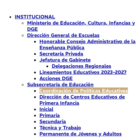
Ir
al
INSTITUCIONAL
contenido
Ministerio de Educación, Cultura, Infancias y
DGE
Dirección General de Escuelas
Honorable Consejo Administrativo de la
Enseñanza Pública
Secretaría Privada
Jefatura de Gabinete
Delegaciones Regionales
Lineamientos Educativos 2023-2027
Acciones DGE
Subsecretaría de Educación
Coordinación de Políticas Educativas
Dirección de Centros Educativos de
Primera Infancia
Inicial
Primaria
Secundaria
Técnica y Trabajo
Permanente de Jóvenes y Adultos