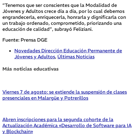
“Tenemos que ser conscientes que la Modalidad de
Jóvenes y Adultos crece día a día, por lo cual debemos
engrandecerla, enriquecerla, honrarla y dignificarla con
un trabajo ordenado, comprometido, priorizando una
educación de calidad”, subrayó Feliziani.
Fuente: Prensa DGE
Novedades Dirección Educación Permanente de
Jóvenes y Adultos
,
Últimas Noticias
Más noticias educativas
Viernes 7 de agosto: se extiende la suspensión de clases
presenciales en Malargüe y Potrerillos
Abren inscripciones para la segunda cohorte de la
Actualización Académica «Desarrollo de Software para IA
y Blockchain»